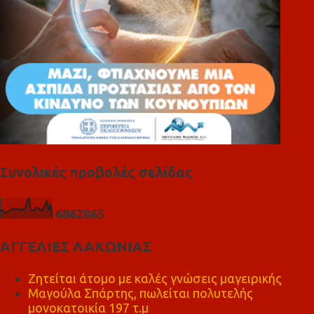
Συνολικές προβολές σελίδας
6
8
6
2
8
6
5
ΑΓΓΕΛΙΕΣ ΛΑΚΩΝΙΑΣ
Ζητείται άτομο με καλές γνώσεις μαγειρικής
Μαγούλα Σπάρτης, πωλείται πολυτελής
μονοκατοικία 197 τ.μ