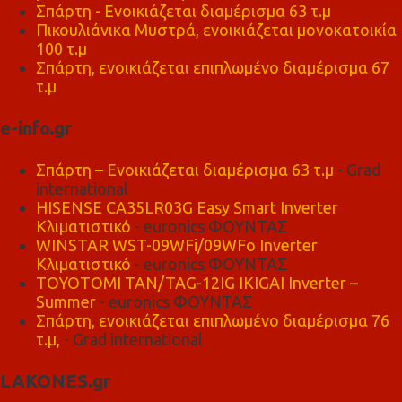
Σπάρτη - Ενοικιάζεται διαμέρισμα 63 τ.μ
Πικουλιάνικα Μυστρά, ενοικιάζεται μονοκατοικία
100 τ.μ
Σπάρτη, ενοικιάζεται επιπλωμένο διαμέρισμα 67
τ.μ
e-info.gr
Σπάρτη – Ενοικιάζεται διαμέρισμα 63 τ.μ
- Grad
international
HISENSE CA35LR03G Easy Smart Inverter
Κλιματιστικό
- euronics ΦΟΥΝΤΑΣ
WINSTAR WST-09WFi/09WFo Inverter
Κλιματιστικό
- euronics ΦΟΥΝΤΑΣ
TOYOTOMI TAN/TAG-12IG IKIGAI Inverter –
Summer
- euronics ΦΟΥΝΤΑΣ
Σπάρτη, ενοικιάζεται επιπλωμένο διαμέρισμα 76
τ.μ,
- Grad international
LAKONES.gr