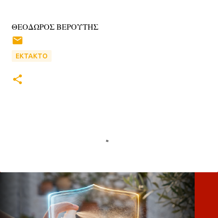
ΘΕΟΔΩΡΟΣ ΒΕΡΟΥΤΗΣ
ΕΚΤΑΚΤΟ
Σ
χ
ό
λ
ι
α