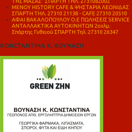
ΤΗΣ ΜΑΣΑΣ" ΣΠΑΡΤΗ ΤΗΛ. 2731082002
ΜΕΝΟΥ HISTORY CAFE & ΨΗΣΤΑΡΙΑ ΛΕΩΝΙΔΑΣ
ΣΠΑΡΤΗ ΤΗΛ. 27310 21138 - CAFE 27310 20510
ΑΦΑΙ ΒΑΚΑΛΟΠΟΥΛΟΥ Ο.Ε ΠΩΛΗΣΕΙΣ SERVICE
ΑΝΤΑΛΛΑΚΤΙΚΑ ΑΥΤΟΚΙΝΗΤΩΝ 2οχλμ.
Σπάρτης Γυθειού ΣΠΑΡΤΗ Τηλ. 27310 26347
ΚΩΝΣΤΑΝΤΙΝΑ Κ. ΒΟΥΝΑΣΗ