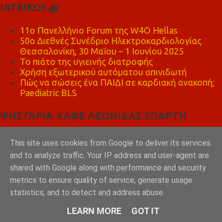
IATRIKOS.gr
11ο Πανελλήνιο Forum της W4O Hellas
50ο Διεθνές Συνέδριο Ηλεκτροκαρδιολογίας
Θεσσαλονίκη, 30 Μαΐου – 1 Ιουνίου 2025
Το πιάτο της υγιεινής διατροφής
Χρήση εξωτερικού αυτόματου απινιδωτή
Πώς να σώσεις ένα ΠΑΙΔΙ σε καρδιακή ανακοπή;
Paediatric BLS
ΨΗΣΤΑΡΙΑ ΚΑΦΕ ΛΕΩΝΙΔΑΣ ΣΠΑΡΤΗ
This site uses cookies from Google to deliver its services
and to analyze traffic. Your IP address and user-agent are
shared with Google along with performance and security
metrics to ensure quality of service, generate usage
statistics, and to detect and address abuse.
LEARN MORE
GOT IT