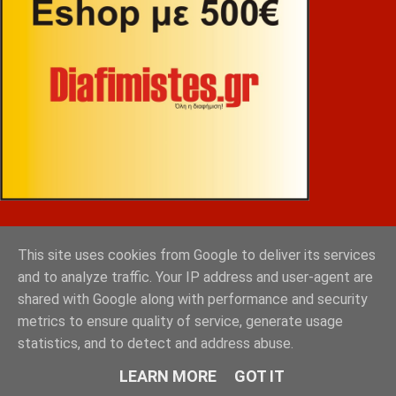
ΒΕΚΡΑΚΟΣ
This site uses cookies from Google to deliver its services
and to analyze traffic. Your IP address and user-agent are
shared with Google along with performance and security
metrics to ensure quality of service, generate usage
statistics, and to detect and address abuse.
LEARN MORE
GOT IT