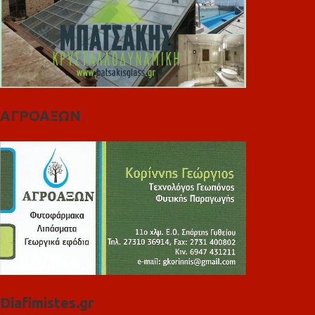
ΑΓΡΟΑΞΩΝ
Diafimistes.gr