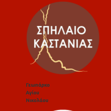
Γεωπάρκο
Αγίου
Νικολάου