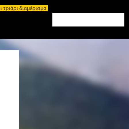
ται τριάρι διαμέρισμα 91τ.μ Ζητούνται υπάλληλοι σ