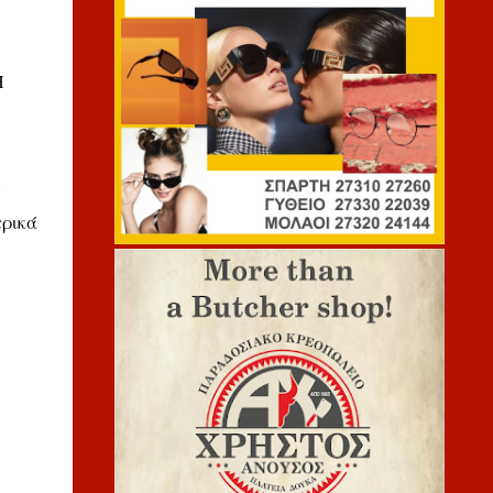
Η
ν
τρικά