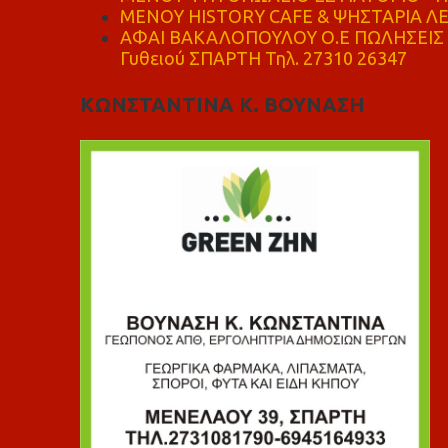
ΜΕΝΟΥ HISTORY CAFE & ΨΗΣΤΑΡΙΑ ΛΕΩ
ΑΦΑΙ ΒΑΚΑΛΟΠΟΥΛΟΥ Ο.Ε ΠΩΛΗΣΕΙΣ 
Γυθειού ΣΠΑΡΤΗ Τηλ. 27310 26347
ΚΩΝΣΤΑΝΤΙΝΑ Κ. ΒΟΥΝΑΣΗ