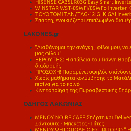
HISENSE CA35LR03G Easy Smart Inverte
WINSTAR WST-09WFi/09WFo Inverter Κ
TOYOTOMI TAN/TAG-12IG IKIGAI Invert
Σπάρτη, ενοικιάζεται επιπλωμένο διαμέρ
LAKONES.gr
"Αισθάνομαι την ανάγκη , φίλοι μου, ν
μας φίλου"
ΒΕΡΟΥΤΗΣ: Η απώλεια του Γιάννη Βαρβι
διαδρομής
ΠΡΟΣΟΧΗ! Παραμένει υψηλός ο κίνδυνο
Χωρίς μαθήματα κολύμβησης το Ματάλει
πισίνα για το κοινό
Κινητοποίηση της Πυροσβεστικής Σπάρ
ΟΔΗΓΟΣ ΛΑΚΩΝΙΑΣ
MENOY NOIRE CAFE Σπάρτη και Delive
Σάντουιτς - Μπεκέτες - Πίτες
ΜΕΝΟΥ ΨΗΤΟΠΩΛΕΙΟ ΕΣΤΙΑΤΟΡΙΟ " Η 