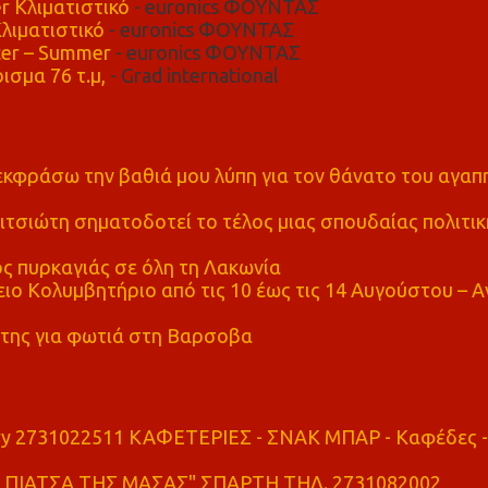
r Κλιματιστικό
- euronics ΦΟΥΝΤΑΣ
λιματιστικό
- euronics ΦΟΥΝΤΑΣ
er – Summer
- euronics ΦΟΥΝΤΑΣ
ισμα 76 τ.μ,
- Grad international
α εκφράσω την βαθιά μου λύπη για τον θάνατο του αγα
τσιώτη σηματοδοτεί το τέλος μιας σπουδαίας πολιτικ
ς πυρκαγιάς σε όλη τη Λακωνία
ο Κολυμβητήριο από τις 10 έως τις 14 Αυγούστου – Α
της για φωτιά στη Βαρσοβα
ry 2731022511 ΚΑΦΕΤΕΡΙΕΣ - ΣΝΑΚ ΜΠΑΡ - Καφέδες -
ΠΙΑΤΣΑ ΤΗΣ ΜΑΣΑΣ" ΣΠΑΡΤΗ ΤΗΛ. 2731082002