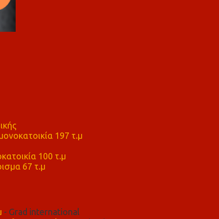
ικής
ονοκατοικία 197 τ.μ
μ
κατοικία 100 τ.μ
ισμα 67 τ.μ
μ
- Grad international