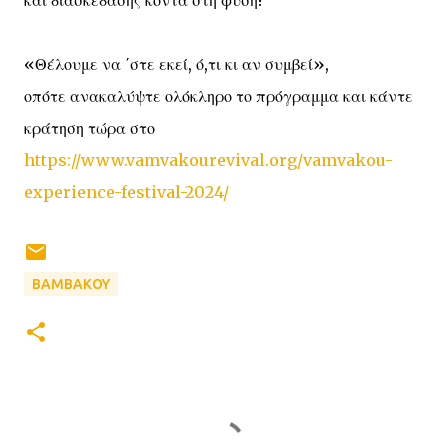
και διασκέδασης κοντά στη φύση!
«Θέλουμε να ΄στε εκεί, ό,τι κι αν συμβεί»,
οπότε ανακαλύψτε ολόκληρο το πρόγραμμα και κάντε
κράτηση τώρα στο
https://www.vamvakourevival.org/vamvakou-
experience-festival-2024/
ΒΑΜΒΑΚΟΥ
Σ