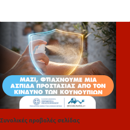
χ
ό
λ
ι
α
Συνολικές προβολές σελίδας