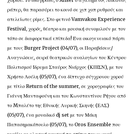
χωριού. Το ίδιο βράδυ, ο Anser ο αγαπημένος Λάκωνας
ράπερ, θα παρασύρει το κοινό σε χιπ χοπ ρυθμούς και
ατελείωτες ρίμες. Στο φετινό Vamvakou Experience
Festival, χορός, θέατρο και μουσική συνομιλούν με τον
τόπο σε διαφορετικά επίπεδα! Ένα οικογενειακό πάρτι
με τους Burger Project (04/07), οι Παραβάσεις/
Αναγνώσεις, σειρά θεατρικών αναλογίων του Κέντρου
Πολιτισμού Ίδρυμα Σταύρος Νιάρχος (ΚΠΙΣΝ), με τον
Χρήστο Λούλη (05/07), ένα δίπτυχο σύγχρονου χορού
με τίτλο Return of the summer, σε χορογραφίες του
Γιάννη Μανταφούνη και του Κωνσταντίνου Ρήγου από
το Mπαλέτο της Εθνικής Λυρικής Σκηνής (ΕΛΣ)
(05/07), ένα μοναδικό dj set με τον Μάκη
Παπασημακόπουλο (05/07), το Oros Ensemble που