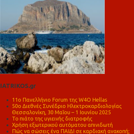
IATRIKOS.gr
11ο Πανελλήνιο Forum της W4O Hellas
50ο Διεθνές Συνέδριο Ηλεκτροκαρδιολογίας
Θεσσαλονίκη, 30 Μαΐου – 1 Ιουνίου 2025
Το πιάτο της υγιεινής διατροφής
Χρήση εξωτερικού αυτόματου απινιδωτή
Πώς να σώσεις ένα ΠΑΙΔΙ σε καρδιακή ανακοπή;