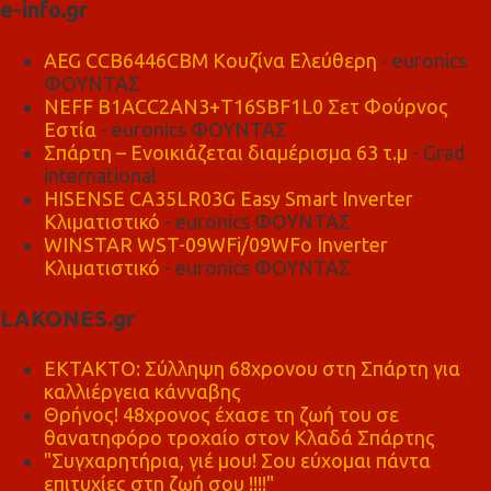
e-info.gr
AEG CCB6446CBM Κουζίνα Ελεύθερη
- euronics
ΦΟΥΝΤΑΣ
NEFF B1ACC2AN3+T16SBF1L0 Σετ Φούρνος
Εστία
- euronics ΦΟΥΝΤΑΣ
Σπάρτη – Ενοικιάζεται διαμέρισμα 63 τ.μ
- Grad
international
HISENSE CA35LR03G Easy Smart Inverter
Κλιματιστικό
- euronics ΦΟΥΝΤΑΣ
WINSTAR WST-09WFi/09WFo Inverter
Κλιματιστικό
- euronics ΦΟΥΝΤΑΣ
LAKONES.gr
ΕΚΤΑΚΤΟ: Σύλληψη 68χρονου στη Σπάρτη για
καλλιέργεια κάνναβης
Θρήνος! 48χρονος έχασε τη ζωή του σε
θανατηφόρο τροχαίο στον Κλαδά Σπάρτης
"Συγχαρητήρια, γιέ μου! Σου εύχομαι πάντα
επιτυχίες στη ζωή σου !!!!"