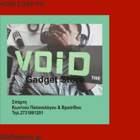
VOiD ΣΠΑΡΤΗ
Diafimistes.gr