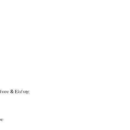
ίνου & Ελένης
ου