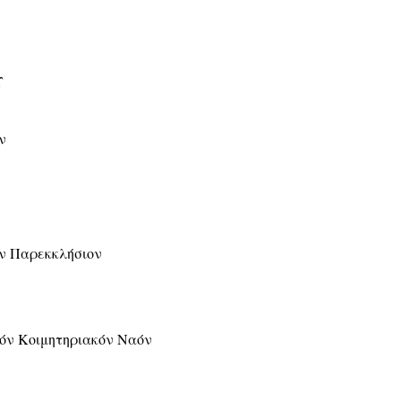
Υ
ν
ρόν Παρεκκλήσιον
ερόν Κοιμητηριακόν Ναόν