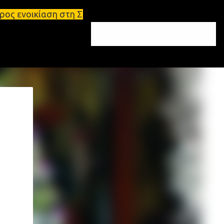
στη Σπάρτη Ενοικιάσεις διαμερισμάτων Σπάρτη και Λα