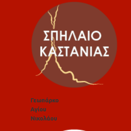
Γεωπάρκο
Αγίου
Νικολάου