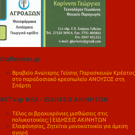
Diafimistes.gr
Βραβείο Ανώτερης Γεύσης Παρασκευών Κρέατος
στο παραδοσιακό κρεοπωλείο ΑΝΟΥΣΟΣ στη
Σπάρτη
RETV.gr ΝΕΑ - ΕΙΔΗΣΕΙΣ ΑΚΙΝΗΤΩΝ
Τέλος οι βραχυχρόνιες μισθώσεις στις
πολυκατοικίες; | ΕΙΔΗΣΕΙΣ ΑΚΙΝΗΤΩΝ
Ελαφόνησος, Ζητείται μονοκατοικία για άμεση
αγορά