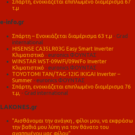
Σπάρτη, ενοικιάζεται επιπλωμένο διαμέρισμα 67
τ.μ
e-info.gr
Σπάρτη – Ενοικιάζεται διαμέρισμα 63 τ.μ
- Grad
international
HISENSE CA35LR03G Easy Smart Inverter
Κλιματιστικό
- euronics ΦΟΥΝΤΑΣ
WINSTAR WST-09WFi/09WFo Inverter
Κλιματιστικό
- euronics ΦΟΥΝΤΑΣ
TOYOTOMI TAN/TAG-12IG IKIGAI Inverter –
Summer
- euronics ΦΟΥΝΤΑΣ
Σπάρτη, ενοικιάζεται επιπλωμένο διαμέρισμα 76
τ.μ,
- Grad international
LAKONES.gr
"Αισθάνομαι την ανάγκη , φίλοι μου, να εκφράσω
την βαθιά μου λύπη για τον θάνατο του
αγαπημένου μας φίλου"