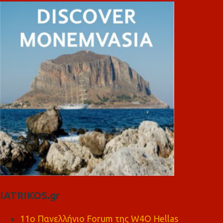
IATRIKOS.gr
11ο Πανελλήνιο Forum της W4O Hellas