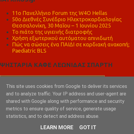
11ο Πανελλήνιο Forum της W4O Hellas
50ο Διεθνές Συνέδριο Ηλεκτροκαρδιολογίας
Θεσσαλονίκη, 30 Μαΐου – 1 Ιουνίου 2025
Το πιάτο της υγιεινής διατροφής
Χρήση εξωτερικού αυτόματου απινιδωτή
Πώς να σώσεις ένα ΠΑΙΔΙ σε καρδιακή ανακοπή;
Paediatric BLS
ΨΗΣΤΑΡΙΑ ΚΑΦΕ ΛΕΩΝΙΔΑΣ ΣΠΑΡΤΗ
This site uses cookies from Google to deliver its services
and to analyze traffic. Your IP address and user-agent are
shared with Google along with performance and security
metrics to ensure quality of service, generate usage
statistics, and to detect and address abuse.
LEARN MORE
GOT IT