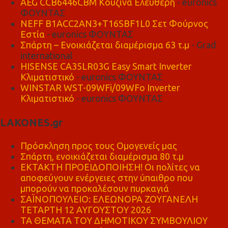
AEG CCB6446CBM Κουζίνα Ελεύθερη
- euronics
ΦΟΥΝΤΑΣ
NEFF B1ACC2AN3+T16SBF1L0 Σετ Φούρνος
Εστία
- euronics ΦΟΥΝΤΑΣ
Σπάρτη – Ενοικιάζεται διαμέρισμα 63 τ.μ
- Grad
international
HISENSE CA35LR03G Easy Smart Inverter
Κλιματιστικό
- euronics ΦΟΥΝΤΑΣ
WINSTAR WST-09WFi/09WFo Inverter
Κλιματιστικό
- euronics ΦΟΥΝΤΑΣ
LAKONES.gr
Πρόσκληση προς τους Ομογενείς μας
Σπάρτη, ενοικιάζεται διαμέρισμα 80 τ.μ
ΕΚΤΑΚΤΗ ΠΡΟΕΙΔΟΠΟΙΗΣΗ! Οι πολίτες να
αποφεύγουν ενέργειες στην ύπαιθρο που
μπορούν να προκαλέσουν πυρκαγιά
ΣΑΪΝΟΠΟΥΛΕΙΟ: ΕΛΕΩΝΟΡΑ ΖΟΥΓΑΝΕΛΗ
ΤΕΤΑΡΤΗ 12 ΑΥΓΟΥΣΤΟΥ 2026
ΤΑ ΘΕΜΑΤΑ ΤΟΥ ΔΗΜΟΤΙΚΟΥ ΣΥΜΒΟΥΛΙΟΥ