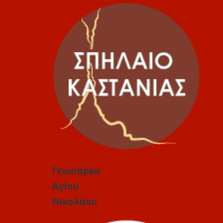
Γεωπάρκο
Αγίου
Νικολάου