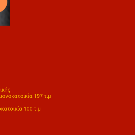
ικής
ονοκατοικία 197 τ.μ
μ
κατοικία 100 τ.μ