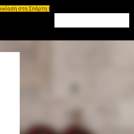
άρτη Ενοικιάσεις διαμερισμάτων Σπάρτη και Λακωνία