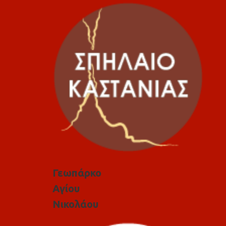
Γεωπάρκο
Αγίου
Νικολάου