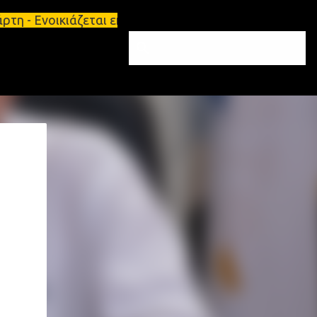
η - Ενοικιάζεται επιπλωμένο διαμέρισμα 65τ.μ Σπάρ