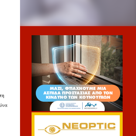
τη
γώνα