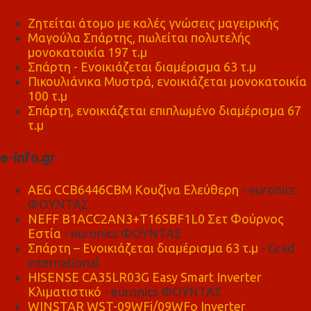
Ζητείται άτομο με καλές γνώσεις μαγειρικής
Μαγούλα Σπάρτης, πωλείται πολυτελής
μονοκατοικία 197 τ.μ
Σπάρτη - Ενοικιάζεται διαμέρισμα 63 τ.μ
Πικουλιάνικα Μυστρά, ενοικιάζεται μονοκατοικία
100 τ.μ
Σπάρτη, ενοικιάζεται επιπλωμένο διαμέρισμα 67
τ.μ
e-info.gr
AEG CCB6446CBM Κουζίνα Ελεύθερη
- euronics
ΦΟΥΝΤΑΣ
NEFF B1ACC2AN3+T16SBF1L0 Σετ Φούρνος
Εστία
- euronics ΦΟΥΝΤΑΣ
Σπάρτη – Ενοικιάζεται διαμέρισμα 63 τ.μ
- Grad
international
HISENSE CA35LR03G Easy Smart Inverter
Κλιματιστικό
- euronics ΦΟΥΝΤΑΣ
WINSTAR WST-09WFi/09WFo Inverter