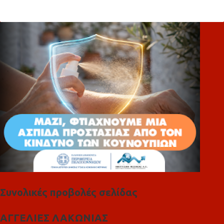
ό
λ
ι
α
Συνολικές προβολές σελίδας
ΑΓΓΕΛΙΕΣ ΛΑΚΩΝΙΑΣ