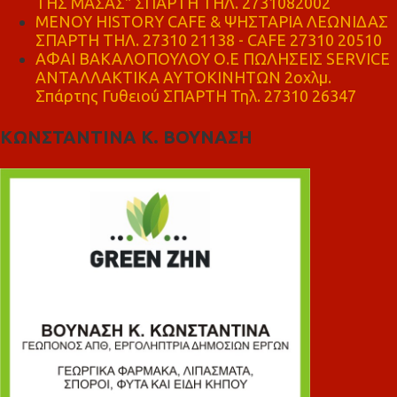
ΤΗΣ ΜΑΣΑΣ" ΣΠΑΡΤΗ ΤΗΛ. 2731082002
ΜΕΝΟΥ HISTORY CAFE & ΨΗΣΤΑΡΙΑ ΛΕΩΝΙΔΑΣ
ΣΠΑΡΤΗ ΤΗΛ. 27310 21138 - CAFE 27310 20510
ΑΦΑΙ ΒΑΚΑΛΟΠΟΥΛΟΥ Ο.Ε ΠΩΛΗΣΕΙΣ SERVICE
ΑΝΤΑΛΛΑΚΤΙΚΑ ΑΥΤΟΚΙΝΗΤΩΝ 2οχλμ.
Σπάρτης Γυθειού ΣΠΑΡΤΗ Τηλ. 27310 26347
ΚΩΝΣΤΑΝΤΙΝΑ Κ. ΒΟΥΝΑΣΗ