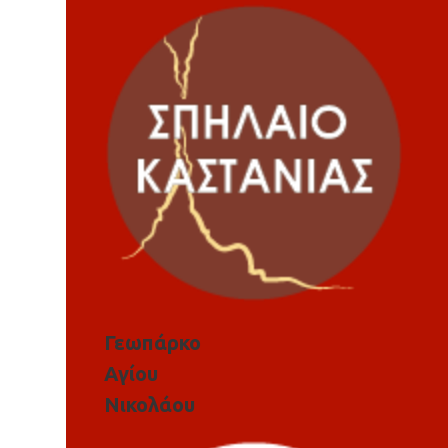
Γεωπάρκο
Αγίου
Νικολάου