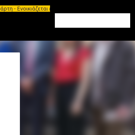
τη - Ενοικιάζεται επιπλωμένο διαμέρισμα 65τ.μ Σπά