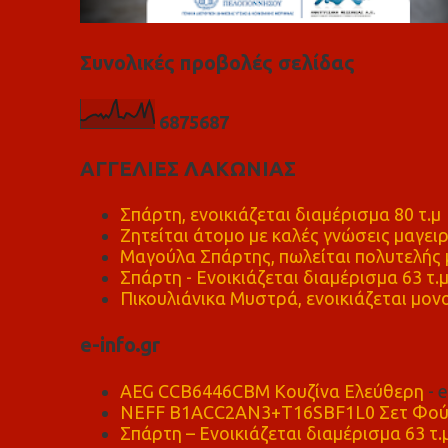
Συνολικές προβολές σελίδας
6
8
7
5
6
8
7
ΑΓΓΕΛΙΕΣ ΛΑΚΩΝΙΑΣ
Σπάρτη, ενοικιάζεται διαμέρισμα 80 τ.μ
Ζητείται άτομο με καλές γνώσεις μαγειρ
Μαγούλα Σπάρτης, πωλείται πολυτελής μ
Σπάρτη - Ενοικιάζεται διαμέρισμα 63 τ.
Πικουλιάνικα Μυστρά, ενοικιάζεται μονο
e-info.gr
AEG CCB6446CBM Κουζίνα Ελεύθερη
- 
NEFF B1ACC2AN3+T16SBF1L0 Σετ Φού
Σπάρτη – Ενοικιάζεται διαμέρισμα 63 τ.