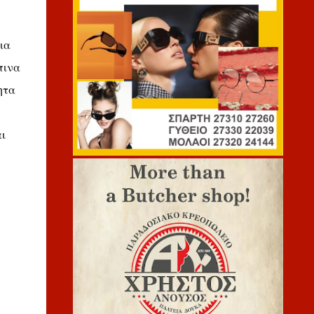
ια
πινα
ητα
ι