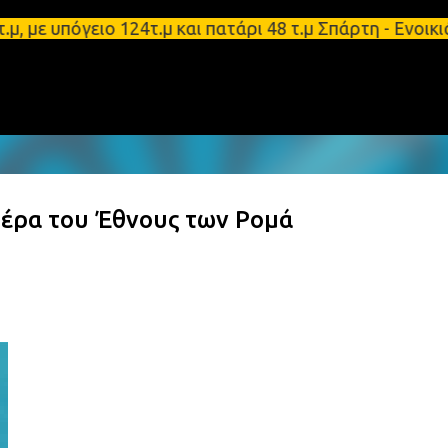
Μετάβαση στο κύριο περιεχόμενο
 υπόγειο 124τ.μ και πατάρι 48 τ.μ Σπάρτη - Ενοικι
μέρα του Έθνους των Ρομά