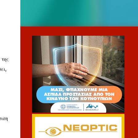
 της
ει,
πιση