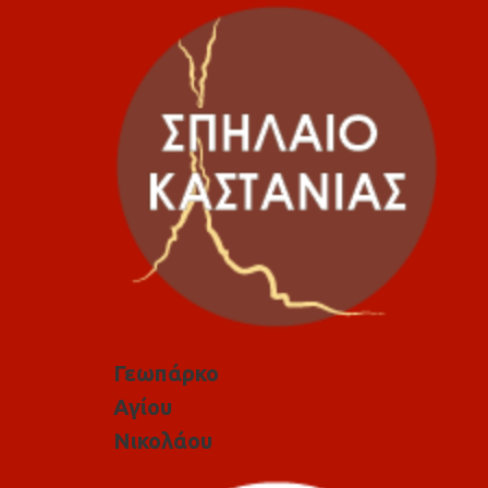
Γεωπάρκο
Αγίου
Νικολάου