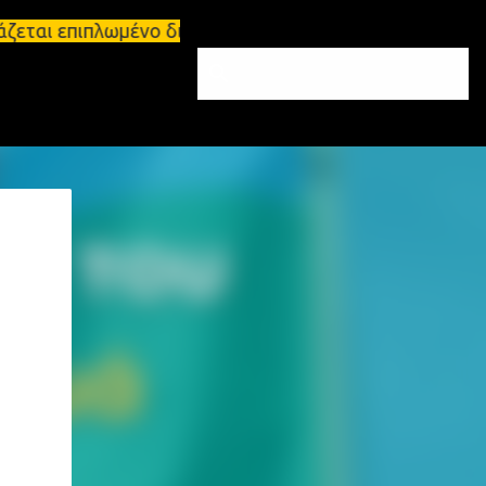
άζεται επιπλωμένο διαμέρισμα 65τ.μ Σπάρτη - πωλείτ