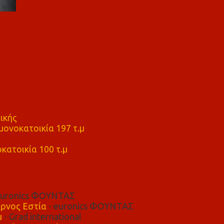
ικής
ονοκατοικία 197 τ.μ
μ
κατοικία 100 τ.μ
euronics ΦΟΥΝΤΑΣ
ρνος Εστία
- euronics ΦΟΥΝΤΑΣ
μ
- Grad international