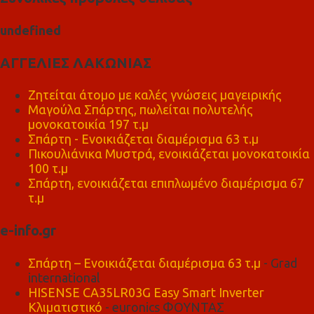
u
n
d
e
f
n
e
d
ΑΓΓΕΛΙΕΣ ΛΑΚΩΝΙΑΣ
Ζητείται άτομο με καλές γνώσεις μαγειρικής
Μαγούλα Σπάρτης, πωλείται πολυτελής
μονοκατοικία 197 τ.μ
Σπάρτη - Ενοικιάζεται διαμέρισμα 63 τ.μ
Πικουλιάνικα Μυστρά, ενοικιάζεται μονοκατοικία
100 τ.μ
Σπάρτη, ενοικιάζεται επιπλωμένο διαμέρισμα 67
τ.μ
e-info.gr
Σπάρτη – Ενοικιάζεται διαμέρισμα 63 τ.μ
- Grad
international
HISENSE CA35LR03G Easy Smart Inverter
Κλιματιστικό
- euronics ΦΟΥΝΤΑΣ