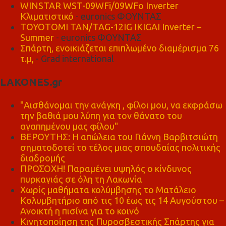
WINSTAR WST-09WFi/09WFo Inverter
Κλιματιστικό
- euronics ΦΟΥΝΤΑΣ
TOYOTOMI TAN/TAG-12IG IKIGAI Inverter –
Summer
- euronics ΦΟΥΝΤΑΣ
Σπάρτη, ενοικιάζεται επιπλωμένο διαμέρισμα 76
τ.μ,
- Grad international
LAKONES.gr
"Αισθάνομαι την ανάγκη , φίλοι μου, να εκφράσω
την βαθιά μου λύπη για τον θάνατο του
αγαπημένου μας φίλου"
ΒΕΡΟΥΤΗΣ: Η απώλεια του Γιάννη Βαρβιτσιώτη
σηματοδοτεί το τέλος μιας σπουδαίας πολιτικής
διαδρομής
ΠΡΟΣΟΧΗ! Παραμένει υψηλός ο κίνδυνος
πυρκαγιάς σε όλη τη Λακωνία
Χωρίς μαθήματα κολύμβησης το Ματάλειο
Κολυμβητήριο από τις 10 έως τις 14 Αυγούστου –
Ανοικτή η πισίνα για το κοινό
Κινητοποίηση της Πυροσβεστικής Σπάρτης για