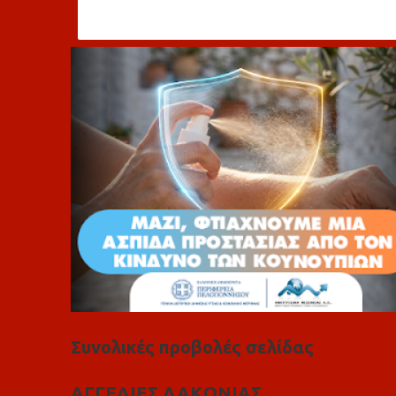
ό
λ
ι
α
Συνολικές προβολές σελίδας
ΑΓΓΕΛΙΕΣ ΛΑΚΩΝΙΑΣ