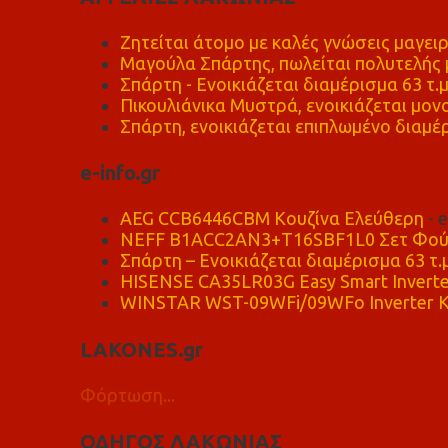
Ζητείται άτομο με καλές γνώσεις μαγειρ
Μαγούλα Σπάρτης, πωλείται πολυτελής μ
Σπάρτη - Ενοικιάζεται διαμέρισμα 63 τ.
Πικουλιάνικα Μυστρά, ενοικιάζεται μονο
Σπάρτη, ενοικιάζεται επιπλωμένο διαμέρ
e-info.gr
AEG CCB6446CBM Κουζίνα Ελεύθερη
- 
NEFF B1ACC2AN3+T16SBF1L0 Σετ Φού
Σπάρτη – Ενοικιάζεται διαμέρισμα 63 τ.
HISENSE CA35LR03G Easy Smart Inverte
WINSTAR WST-09WFi/09WFo Inverter Κ
LAKONES.gr
Φόρτωση...
ΟΔΗΓΟΣ ΛΑΚΩΝΙΑΣ