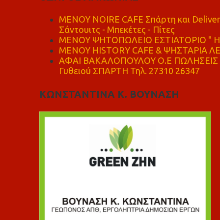
MENOY NOIRE CAFE Σπάρτη και Delive
Σάντουιτς - Μπεκέτες - Πίτες
ΜΕΝΟΥ ΨΗΤΟΠΩΛΕΙΟ ΕΣΤΙΑΤΟΡΙΟ " Η 
ΜΕΝΟΥ HISTORY CAFE & ΨΗΣΤΑΡΙΑ ΛΕΩ
ΑΦΑΙ ΒΑΚΑΛΟΠΟΥΛΟΥ Ο.Ε ΠΩΛΗΣΕΙΣ 
Γυθειού ΣΠΑΡΤΗ Τηλ. 27310 26347
ΚΩΝΣΤΑΝΤΙΝΑ Κ. ΒΟΥΝΑΣΗ