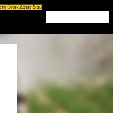
σεις διαμερισμάτων Σπάρτη και Λακωνία Σπάρτη - Εν