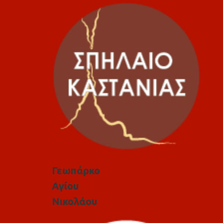
Γεωπάρκο
Αγίου
Νικολάου