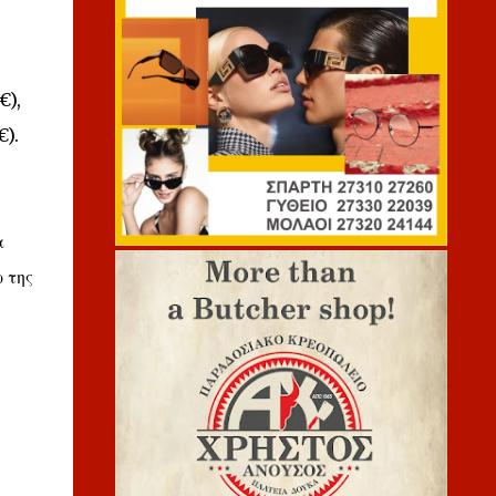
€),
€).
α
 της