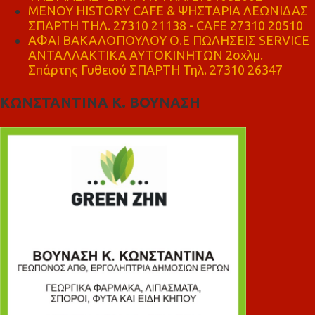
ΜΕΝΟΥ HISTORY CAFE & ΨΗΣΤΑΡΙΑ ΛΕΩΝΙΔΑΣ
ΣΠΑΡΤΗ ΤΗΛ. 27310 21138 - CAFE 27310 20510
ΑΦΑΙ ΒΑΚΑΛΟΠΟΥΛΟΥ Ο.Ε ΠΩΛΗΣΕΙΣ SERVICE
ΑΝΤΑΛΛΑΚΤΙΚΑ ΑΥΤΟΚΙΝΗΤΩΝ 2οχλμ.
Σπάρτης Γυθειού ΣΠΑΡΤΗ Τηλ. 27310 26347
ΚΩΝΣΤΑΝΤΙΝΑ Κ. ΒΟΥΝΑΣΗ