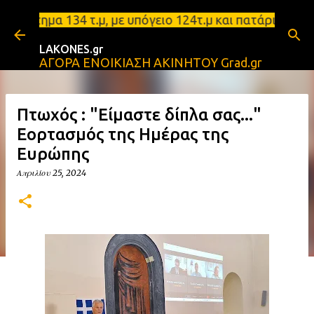
Μετάβαση στο κύριο περιεχόμενο
34 τ.μ, με υπόγειο 124τ.μ και πατάρι 48 τ.μ Σπάρτη
LAKONES.gr
ΑΓΟΡΑ ΕΝΟΙΚΙΑΣΗ ΑΚΙΝΗΤΟΥ Grad.gr
Πτωχός : "Είμαστε δίπλα σας..."
Εορτασμός της Ημέρας της
Ευρώπης
Απριλίου 25, 2024