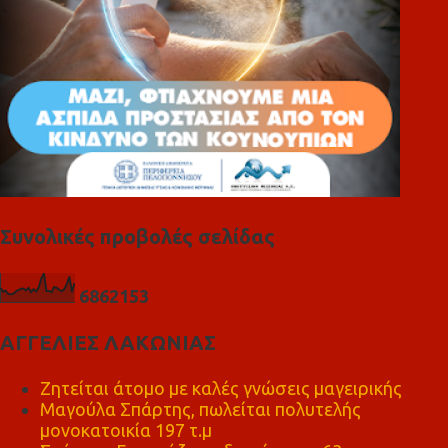
Συνολικές προβολές σελίδας
6
8
6
2
1
5
3
ΑΓΓΕΛΙΕΣ ΛΑΚΩΝΙΑΣ
Ζητείται άτομο με καλές γνώσεις μαγειρικής
Μαγούλα Σπάρτης, πωλείται πολυτελής
μονοκατοικία 197 τ.μ