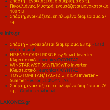
Σπάρτη - Ενοικιάζεται διαμέρισμα 63 τ.μ
Πικουλιάνικα Μυστρά, ενοικιάζεται μονοκατοικία
100 τ.μ
Σπάρτη, ενοικιάζεται επιπλωμένο διαμέρισμα 67
τ.μ
e-info.gr
Σπάρτη – Ενοικιάζεται διαμέρισμα 63 τ.μ
- Grad
international
HISENSE CA35LR03G Easy Smart Inverter
Κλιματιστικό
- euronics ΦΟΥΝΤΑΣ
WINSTAR WST-09WFi/09WFo Inverter
Κλιματιστικό
- euronics ΦΟΥΝΤΑΣ
TOYOTOMI TAN/TAG-12IG IKIGAI Inverter –
Summer
- euronics ΦΟΥΝΤΑΣ
Σπάρτη, ενοικιάζεται επιπλωμένο διαμέρισμα 76
τ.μ,
- Grad international
LAKONES.gr