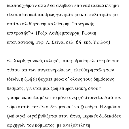
διαπράχθηκαν από ένα αληθινά επαναστατικό κίνημα
είναι ιστορικά απείρως γονιμότερα και πολυτιμότερα
από το αλάθητο της καλύτερης ”κεντρικής
επιτροπής”». (Ρόζα Λούξεμπουργκ, Ρώσικη
επανάσταση, μτφ. Α. Στίνα, σελ. 64, εκδ. Ύψιλον)
«…Χωρίς γενικές εκλογές, απεριόριστη ελευθερία του
τύπου και των συγκεντρώσεων, ελεύθερη πάλη των
ιδεών, η ζωή ξεψυχάει μέσα σ’ όλους τους δημόσιους
θεσμούς, γίνεται μια ζωή επιφανειακή, όπου η
γραφειοκρατία μένει το μόνο ενεργό στοιχείο. Από τον
νόμο αυτόν κανένας δεν μπορεί να ξεφύγει. Η δημόσια
ζωή σιγά-σιγά βυθίζεται στον ύπνο, μερικές δωδεκάδες
αρχηγών του κόμματος, με ανεξάντλητη