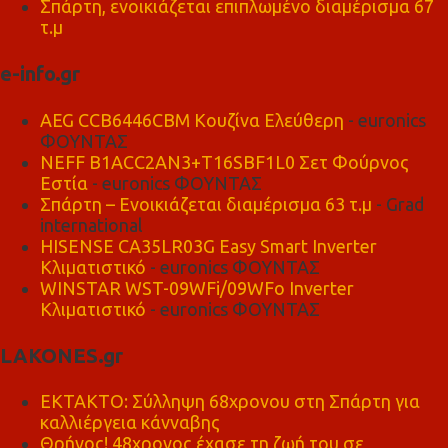
Σπάρτη, ενοικιάζεται επιπλωμένο διαμέρισμα 67
τ.μ
e-info.gr
AEG CCB6446CBM Κουζίνα Ελεύθερη
- euronics
ΦΟΥΝΤΑΣ
NEFF B1ACC2AN3+T16SBF1L0 Σετ Φούρνος
Εστία
- euronics ΦΟΥΝΤΑΣ
Σπάρτη – Ενοικιάζεται διαμέρισμα 63 τ.μ
- Grad
international
HISENSE CA35LR03G Easy Smart Inverter
Κλιματιστικό
- euronics ΦΟΥΝΤΑΣ
WINSTAR WST-09WFi/09WFo Inverter
Κλιματιστικό
- euronics ΦΟΥΝΤΑΣ
LAKONES.gr
ΕΚΤΑΚΤΟ: Σύλληψη 68χρονου στη Σπάρτη για
καλλιέργεια κάνναβης
Θρήνος! 48χρονος έχασε τη ζωή του σε