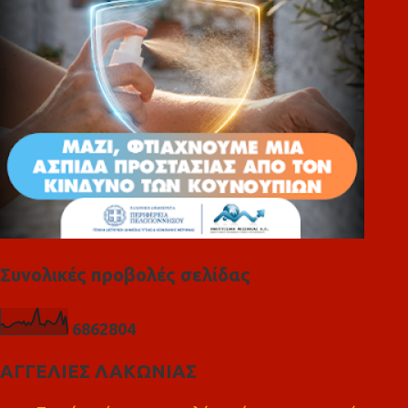
α
Συνολικές προβολές σελίδας
6
8
6
2
8
0
4
ΑΓΓΕΛΙΕΣ ΛΑΚΩΝΙΑΣ