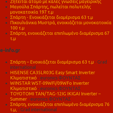
Ζητείται άτομο με καλές γνώσεις μαγειρικής
Μαγούλα Σπάρτης, πωλείται πολυτελής
μονοκατοικία 197 τ.μ
Σπάρτη - Ενοικιάζεται διαμέρισμα 63 τ.μ
Πικουλιάνικα Μυστρά, ενοικιάζεται μονοκατοικία
100 τ.μ
Σπάρτη, ενοικιάζεται επιπλωμένο διαμέρισμα 67
τ.μ
e-info.gr
Σπάρτη – Ενοικιάζεται διαμέρισμα 63 τ.μ
- Grad
international
HISENSE CA35LR03G Easy Smart Inverter
Κλιματιστικό
- euronics ΦΟΥΝΤΑΣ
WINSTAR WST-09WFi/09WFo Inverter
Κλιματιστικό
- euronics ΦΟΥΝΤΑΣ
TOYOTOMI TAN/TAG-12IG IKIGAI Inverter –
Summer
- euronics ΦΟΥΝΤΑΣ
Σπάρτη, ενοικιάζεται επιπλωμένο διαμέρισμα 76
τ.μ,
- Grad international