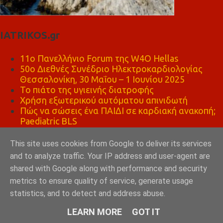
IATRIKOS.gr
11ο Πανελλήνιο Forum της W4O Hellas
50ο Διεθνές Συνέδριο Ηλεκτροκαρδιολογίας
Θεσσαλονίκη, 30 Μαΐου – 1 Ιουνίου 2025
Το πιάτο της υγιεινής διατροφής
Χρήση εξωτερικού αυτόματου απινιδωτή
Πώς να σώσεις ένα ΠΑΙΔΙ σε καρδιακή ανακοπή;
Paediatric BLS
ΨΗΣΤΑΡΙΑ ΚΑΦΕ ΛΕΩΝΙΔΑΣ ΣΠΑΡΤΗ
This site uses cookies from Google to deliver its services
and to analyze traffic. Your IP address and user-agent are
shared with Google along with performance and security
metrics to ensure quality of service, generate usage
statistics, and to detect and address abuse.
LEARN MORE
GOT IT