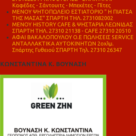
Καφέδες - Σάντουιτς - Μπεκέτες - Πίτες
ΜΕΝΟΥ ΨΗΤΟΠΩΛΕΙΟ ΕΣΤΙΑΤΟΡΙΟ " Η ΠΙΑΤΣΑ
ΤΗΣ ΜΑΣΑΣ" ΣΠΑΡΤΗ ΤΗΛ. 2731082002
ΜΕΝΟΥ HISTORY CAFE & ΨΗΣΤΑΡΙΑ ΛΕΩΝΙΔΑΣ
ΣΠΑΡΤΗ ΤΗΛ. 27310 21138 - CAFE 27310 20510
ΑΦΑΙ ΒΑΚΑΛΟΠΟΥΛΟΥ Ο.Ε ΠΩΛΗΣΕΙΣ SERVICE
ΑΝΤΑΛΛΑΚΤΙΚΑ ΑΥΤΟΚΙΝΗΤΩΝ 2οχλμ.
Σπάρτης Γυθειού ΣΠΑΡΤΗ Τηλ. 27310 26347
ΚΩΝΣΤΑΝΤΙΝΑ Κ. ΒΟΥΝΑΣΗ