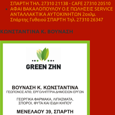
ΣΠΑΡΤΗ ΤΗΛ. 27310 21138 - CAFE 27310 20510
ΑΦΑΙ ΒΑΚΑΛΟΠΟΥΛΟΥ Ο.Ε ΠΩΛΗΣΕΙΣ SERVICE
ΑΝΤΑΛΛΑΚΤΙΚΑ ΑΥΤΟΚΙΝΗΤΩΝ 2οχλμ.
Σπάρτης Γυθειού ΣΠΑΡΤΗ Τηλ. 27310 26347
ΚΩΝΣΤΑΝΤΙΝΑ Κ. ΒΟΥΝΑΣΗ