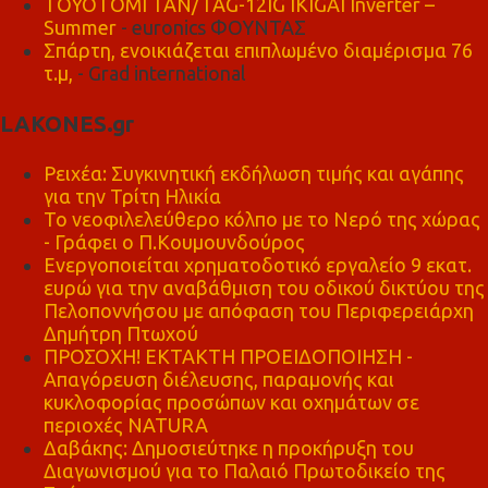
TOYOTOMI TAN/TAG-12IG IKIGAI Inverter –
Summer
- euronics ΦΟΥΝΤΑΣ
Σπάρτη, ενοικιάζεται επιπλωμένο διαμέρισμα 76
τ.μ,
- Grad international
LAKONES.gr
Ρειχέα: Συγκινητική εκδήλωση τιμής και αγάπης
για την Τρίτη Ηλικία
Το νεοφιλελεύθερο κόλπο με το Νερό της χώρας
- Γράφει ο Π.Κουμουνδούρος
Ενεργοποιείται χρηματοδοτικό εργαλείο 9 εκατ.
ευρώ για την αναβάθμιση του οδικού δικτύου της
Πελοποννήσου με απόφαση του Περιφερειάρχη
Δημήτρη Πτωχού
ΠΡΟΣΟΧΗ! ΕΚΤΑΚΤΗ ΠΡΟΕΙΔΟΠΟΙΗΣΗ -
Απαγόρευση διέλευσης, παραμονής και
κυκλοφορίας προσώπων και οχημάτων σε
περιοχές NATURA
Δαβάκης: Δημοσιεύτηκε η προκήρυξη του
Διαγωνισμού για το Παλαιό Πρωτοδικείο της