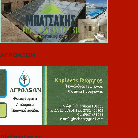
ΑΓΡΟΑΞΩΝ
Diafimistes.gr