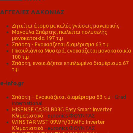
ΑΓΓΕΛΙΕΣ ΛΑΚΩΝΙΑΣ
Ζητείται άτομο με καλές γνώσεις μαγειρικής
Μαγούλα Σπάρτης, πωλείται πολυτελής
μονοκατοικία 197 τ.μ
Σπάρτη - Ενοικιάζεται διαμέρισμα 63 τ.μ
Πικουλιάνικα Μυστρά, ενοικιάζεται μονοκατοικία
100 τ.μ
Σπάρτη, ενοικιάζεται επιπλωμένο διαμέρισμα 67
τ.μ
e-info.gr
Σπάρτη – Ενοικιάζεται διαμέρισμα 63 τ.μ
- Grad
international
HISENSE CA35LR03G Easy Smart Inverter
Κλιματιστικό
- euronics ΦΟΥΝΤΑΣ
WINSTAR WST-09WFi/09WFo Inverter
Κλιματιστικό
- euronics ΦΟΥΝΤΑΣ