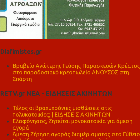
Diafimistes.gr
Βραβείο Ανώτερης Γεύσης Παρασκευών Κρέατος
στο παραδοσιακό κρεοπωλείο ΑΝΟΥΣΟΣ στη
Σπάρτη
RETV.gr ΝΕΑ - ΕΙΔΗΣΕΙΣ ΑΚΙΝΗΤΩΝ
Τέλος οι βραχυχρόνιες μισθώσεις στις
πολυκατοικίες; | ΕΙΔΗΣΕΙΣ ΑΚΙΝΗΤΩΝ
Ελαφόνησος, Ζητείται μονοκατοικία για άμεση
αγορά
Άμεση Ζήτηση αγοράς διαμέρισματος στο Γύθειο