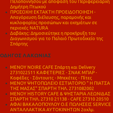
Πελοποννήσου με απόφαση του Περιφερειάρχη
Δημήτρη Πτωχού
ΠΡΟΣΟΧΗ! ΕΚΤΑΚΤΗ ΠΡΟΕΙΔΟΠΟΙΗΣΗ -
Απαγόρευση διέλευσης, παραμονής και
κυκλοφορίας προσώπων και οχημάτων σε
περιοχές NATURA
Δαβάκης: Δημοσιεύτηκε η προκήρυξη του
Διαγωνισμού για το Παλαιό Πρωτοδικείο της
Σπάρτης
ΟΔΗΓΟΣ ΛΑΚΩΝΙΑΣ
MENOY NOIRE CAFE Σπάρτη και Delivery
2731022511 ΚΑΦΕΤΕΡΙΕΣ - ΣΝΑΚ ΜΠΑΡ -
Καφέδες - Σάντουιτς - Μπεκέτες - Πίτες
ΜΕΝΟΥ ΨΗΤΟΠΩΛΕΙΟ ΕΣΤΙΑΤΟΡΙΟ " Η ΠΙΑΤΣΑ
ΤΗΣ ΜΑΣΑΣ" ΣΠΑΡΤΗ ΤΗΛ. 2731082002
ΜΕΝΟΥ HISTORY CAFE & ΨΗΣΤΑΡΙΑ ΛΕΩΝΙΔΑΣ
ΣΠΑΡΤΗ ΤΗΛ. 27310 21138 - CAFE 27310 20510
ΑΦΑΙ ΒΑΚΑΛΟΠΟΥΛΟΥ Ο.Ε ΠΩΛΗΣΕΙΣ SERVICE
ΑΝΤΑΛΛΑΚΤΙΚΑ ΑΥΤΟΚΙΝΗΤΩΝ 2οχλμ.