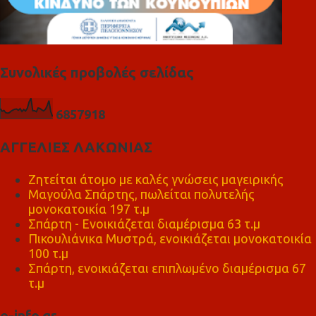
Συνολικές προβολές σελίδας
6
8
5
7
9
1
8
ΑΓΓΕΛΙΕΣ ΛΑΚΩΝΙΑΣ
Ζητείται άτομο με καλές γνώσεις μαγειρικής
Μαγούλα Σπάρτης, πωλείται πολυτελής
μονοκατοικία 197 τ.μ
Σπάρτη - Ενοικιάζεται διαμέρισμα 63 τ.μ
Πικουλιάνικα Μυστρά, ενοικιάζεται μονοκατοικία
100 τ.μ
Σπάρτη, ενοικιάζεται επιπλωμένο διαμέρισμα 67
τ.μ
e-info.gr