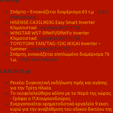
Σπάρτη – Ενοικιάζεται διαμέρισμα 63 τ.μ
- Grad
international
HISENSE CA35LR03G Easy Smart Inverter
Κλιματιστικό
- euronics ΦΟΥΝΤΑΣ
WINSTAR WST-09WFi/09WFo Inverter
Κλιματιστικό
- euronics ΦΟΥΝΤΑΣ
TOYOTOMI TAN/TAG-12IG IKIGAI Inverter –
Summer
- euronics ΦΟΥΝΤΑΣ
Σπάρτη, ενοικιάζεται επιπλωμένο διαμέρισμα 76
τ.μ,
- Grad international
LAKONES.gr
Ρειχέα: Συγκινητική εκδήλωση τιμής και αγάπης
για την Τρίτη Ηλικία
Το νεοφιλελεύθερο κόλπο με το Νερό της χώρας
- Γράφει ο Π.Κουμουνδούρος
Ενεργοποιείται χρηματοδοτικό εργαλείο 9 εκατ.
ευρώ για την αναβάθμιση του οδικού δικτύου της