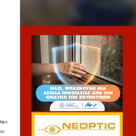
θηκε
μου