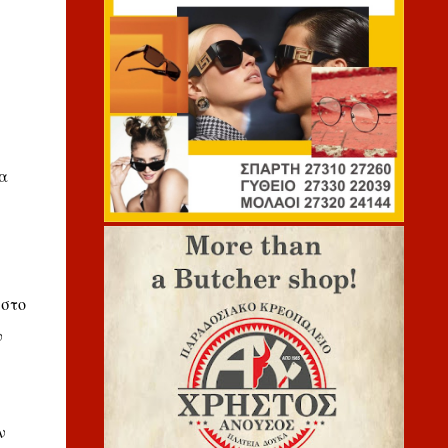
α
 στο
ν
ν