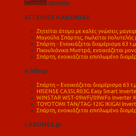
6
8
5
9
6
0
6
ΑΓΓΕΛΙΕΣ ΛΑΚΩΝΙΑΣ
Ζητείται άτομο με καλές γνώσεις μαγειρ
Μαγούλα Σπάρτης, πωλείται πολυτελής μ
Σπάρτη - Ενοικιάζεται διαμέρισμα 63 τ.
Πικουλιάνικα Μυστρά, ενοικιάζεται μονο
Σπάρτη, ενοικιάζεται επιπλωμένο διαμέρ
e-info.gr
Σπάρτη – Ενοικιάζεται διαμέρισμα 63 τ.
HISENSE CA35LR03G Easy Smart Inverte
WINSTAR WST-09WFi/09WFo Inverter Κ
TOYOTOMI TAN/TAG-12IG IKIGAI Invert
Σπάρτη, ενοικιάζεται επιπλωμένο διαμέρ
LAKONES.gr