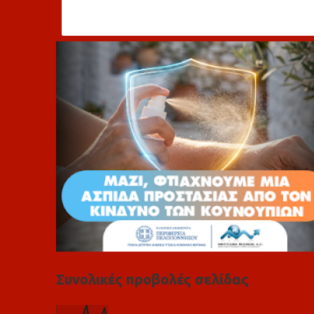
ό
λ
ι
α
Συνολικές προβολές σελίδας