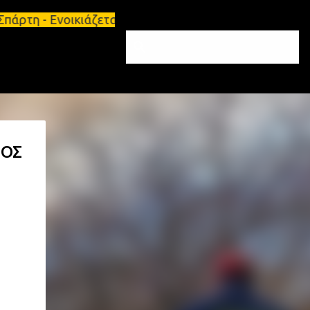
άρτη - Ενοικιάζεται επιπλωμένο διαμέρισμα 65τ.μ Σ
ΙΟΣ