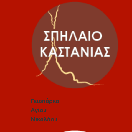
Γεωπάρκο
Αγίου
Νικολάου