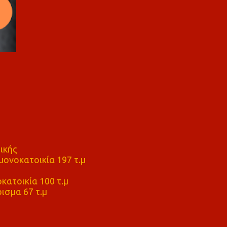
ικής
ονοκατοικία 197 τ.μ
μ
κατοικία 100 τ.μ
ισμα 67 τ.μ