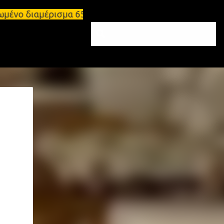
ωμένο διαμέρισμα 65τ.μ Σπάρτη - πωλείται τριάρι δ