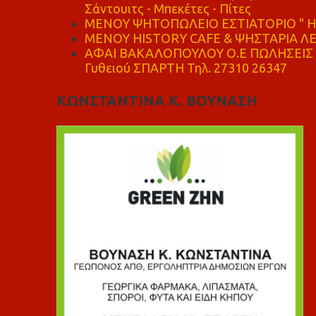
Σάντουιτς - Μπεκέτες - Πίτες
ΜΕΝΟΥ ΨΗΤΟΠΩΛΕΙΟ ΕΣΤΙΑΤΟΡΙΟ " Η 
ΜΕΝΟΥ HISTORY CAFE & ΨΗΣΤΑΡΙΑ ΛΕΩ
ΑΦΑΙ ΒΑΚΑΛΟΠΟΥΛΟΥ Ο.Ε ΠΩΛΗΣΕΙΣ 
Γυθειού ΣΠΑΡΤΗ Τηλ. 27310 26347
ΚΩΝΣΤΑΝΤΙΝΑ Κ. ΒΟΥΝΑΣΗ