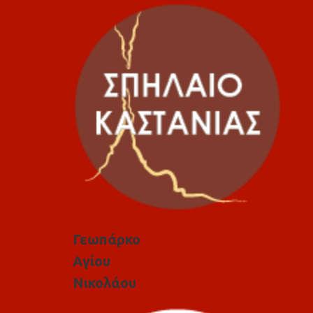
Γεωπάρκο
Αγίου
Νικολάου