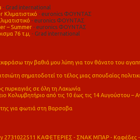
μ
- Grad international
r Κλιματιστικό
- euronics ΦΟΥΝΤΑΣ
λιματιστικό
- euronics ΦΟΥΝΤΑΣ
er – Summer
- euronics ΦΟΥΝΤΑΣ
ισμα 76 τ.μ,
- Grad international
α εκφράσω την βαθιά μου λύπη για τον θάνατο του αγα
τσιώτη σηματοδοτεί το τέλος μιας σπουδαίας πολιτικ
ς πυρκαγιάς σε όλη τη Λακωνία
ο Κολυμβητήριο από τις 10 έως τις 14 Αυγούστου – Α
της για φωτιά στη Βαρσοβα
ry 2731022511 ΚΑΦΕΤΕΡΙΕΣ - ΣΝΑΚ ΜΠΑΡ - Καφέδες -