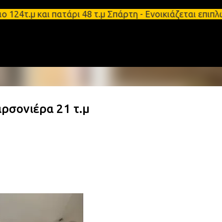
Μετάβαση στο κύριο περιεχόμενο
τ.μ και πατάρι 48 τ.μ Σπάρτη - Ενοικιάζεται επιπλ
ρσονιέρα 21 τ.μ