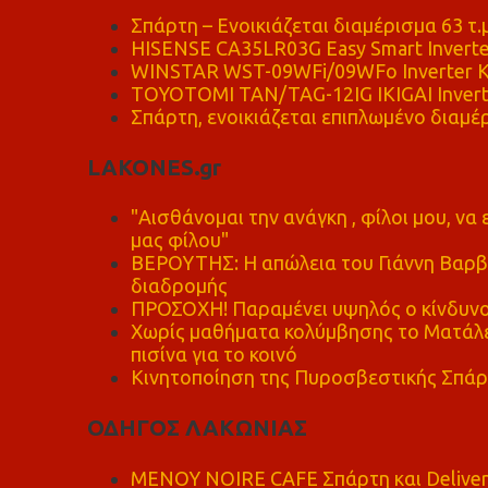
Σπάρτη – Ενοικιάζεται διαμέρισμα 63 τ.
HISENSE CA35LR03G Easy Smart Inverte
WINSTAR WST-09WFi/09WFo Inverter Κ
TOYOTOMI TAN/TAG-12IG IKIGAI Invert
Σπάρτη, ενοικιάζεται επιπλωμένο διαμέρ
LAKONES.gr
"Αισθάνομαι την ανάγκη , φίλοι μου, ν
μας φίλου"
ΒΕΡΟΥΤΗΣ: Η απώλεια του Γιάννη Βαρβι
διαδρομής
ΠΡΟΣΟΧΗ! Παραμένει υψηλός ο κίνδυνο
Χωρίς μαθήματα κολύμβησης το Ματάλει
πισίνα για το κοινό
Κινητοποίηση της Πυροσβεστικής Σπάρ
ΟΔΗΓΟΣ ΛΑΚΩΝΙΑΣ
MENOY NOIRE CAFE Σπάρτη και Delive