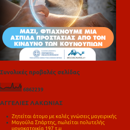
Συνολικές προβολές σελίδας
6
8
6
2
2
3
9
ΑΓΓΕΛΙΕΣ ΛΑΚΩΝΙΑΣ
Ζητείται άτομο με καλές γνώσεις μαγειρικής
Μαγούλα Σπάρτης, πωλείται πολυτελής
μονοκατοικία 197 τ.μ