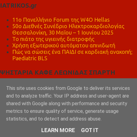
IATRIKOS.gr
11ο Πανελλήνιο Forum της W4O Hellas
50ο Διεθνές Συνέδριο Ηλεκτροκαρδιολογίας
Θεσσαλονίκη, 30 Μαΐου – 1 Ιουνίου 2025
Το πιάτο της υγιεινής διατροφής
Χρήση εξωτερικού αυτόματου απινιδωτή
Πώς να σώσεις ένα ΠΑΙΔΙ σε καρδιακή ανακοπή;
Paediatric BLS
ΨΗΣΤΑΡΙΑ ΚΑΦΕ ΛΕΩΝΙΔΑΣ ΣΠΑΡΤΗ
This site uses cookies from Google to deliver its services
and to analyze traffic. Your IP address and user-agent are
shared with Google along with performance and security
metrics to ensure quality of service, generate usage
statistics, and to detect and address abuse.
LEARN MORE
GOT IT