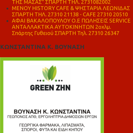
ΤΗΣ ΜΑΣΑΣ" ΣΠΑΡΤΗ ΤΗΛ. 2731082002
ΜΕΝΟΥ HISTORY CAFE & ΨΗΣΤΑΡΙΑ ΛΕΩΝΙΔΑΣ
ΣΠΑΡΤΗ ΤΗΛ. 27310 21138 - CAFE 27310 20510
ΑΦΑΙ ΒΑΚΑΛΟΠΟΥΛΟΥ Ο.Ε ΠΩΛΗΣΕΙΣ SERVICE
ΑΝΤΑΛΛΑΚΤΙΚΑ ΑΥΤΟΚΙΝΗΤΩΝ 2οχλμ.
Σπάρτης Γυθειού ΣΠΑΡΤΗ Τηλ. 27310 26347
ΚΩΝΣΤΑΝΤΙΝΑ Κ. ΒΟΥΝΑΣΗ