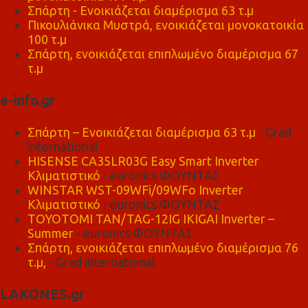
Σπάρτη - Ενοικιάζεται διαμέρισμα 63 τ.μ
Πικουλιάνικα Μυστρά, ενοικιάζεται μονοκατοικία
100 τ.μ
Σπάρτη, ενοικιάζεται επιπλωμένο διαμέρισμα 67
τ.μ
e-info.gr
Σπάρτη – Ενοικιάζεται διαμέρισμα 63 τ.μ
- Grad
international
HISENSE CA35LR03G Easy Smart Inverter
Κλιματιστικό
- euronics ΦΟΥΝΤΑΣ
WINSTAR WST-09WFi/09WFo Inverter
Κλιματιστικό
- euronics ΦΟΥΝΤΑΣ
TOYOTOMI TAN/TAG-12IG IKIGAI Inverter –
Summer
- euronics ΦΟΥΝΤΑΣ
Σπάρτη, ενοικιάζεται επιπλωμένο διαμέρισμα 76
τ.μ,
- Grad international
LAKONES.gr