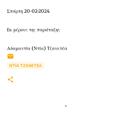
Σπάρτη 20-02-2024
Εκ μέρους της παράταξης
Αδαμαντία (Ντία) Τζανετέα
ΝΤΙΑ ΤΖΑΝΕΤΕΑ
Σ
χ
ό