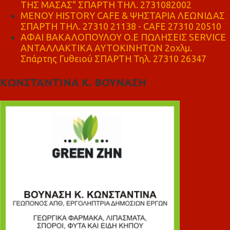
ΤΗΣ ΜΑΣΑΣ" ΣΠΑΡΤΗ ΤΗΛ. 2731082002
ΜΕΝΟΥ HISTORY CAFE & ΨΗΣΤΑΡΙΑ ΛΕΩΝΙΔΑΣ
ΣΠΑΡΤΗ ΤΗΛ. 27310 21138 - CAFE 27310 20510
ΑΦΑΙ ΒΑΚΑΛΟΠΟΥΛΟΥ Ο.Ε ΠΩΛΗΣΕΙΣ SERVICE
ΑΝΤΑΛΛΑΚΤΙΚΑ ΑΥΤΟΚΙΝΗΤΩΝ 2οχλμ.
Σπάρτης Γυθειού ΣΠΑΡΤΗ Τηλ. 27310 26347
ΚΩΝΣΤΑΝΤΙΝΑ Κ. ΒΟΥΝΑΣΗ