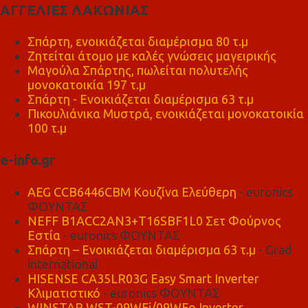
ΑΓΓΕΛΙΕΣ ΛΑΚΩΝΙΑΣ
Σπάρτη, ενοικιάζεται διαμέρισμα 80 τ.μ
Ζητείται άτομο με καλές γνώσεις μαγειρικής
Μαγούλα Σπάρτης, πωλείται πολυτελής
μονοκατοικία 197 τ.μ
Σπάρτη - Ενοικιάζεται διαμέρισμα 63 τ.μ
Πικουλιάνικα Μυστρά, ενοικιάζεται μονοκατοικία
100 τ.μ
e-info.gr
AEG CCB6446CBM Κουζίνα Ελεύθερη
- euronics
ΦΟΥΝΤΑΣ
NEFF B1ACC2AN3+T16SBF1L0 Σετ Φούρνος
Εστία
- euronics ΦΟΥΝΤΑΣ
Σπάρτη – Ενοικιάζεται διαμέρισμα 63 τ.μ
- Grad
international
HISENSE CA35LR03G Easy Smart Inverter
Κλιματιστικό
- euronics ΦΟΥΝΤΑΣ
WINSTAR WST-09WFi/09WFo Inverter