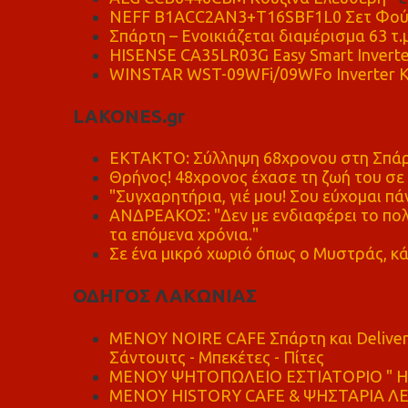
NEFF B1ACC2AN3+T16SBF1L0 Σετ Φού
Σπάρτη – Ενοικιάζεται διαμέρισμα 63 τ.
HISENSE CA35LR03G Easy Smart Inverte
WINSTAR WST-09WFi/09WFo Inverter Κ
LAKONES.gr
ΕΚΤΑΚΤΟ: Σύλληψη 68χρονου στη Σπάρτ
Θρήνος! 48χρονος έχασε τη ζωή του σ
"Συγχαρητήρια, γιέ μου! Σου εύχομαι πάν
ΑΝΔΡΕΑΚΟΣ: "Δεν με ενδιαφέρει το πολι
τα επόμενα χρόνια."
Σε ένα μικρό χωριό όπως ο Μυστράς, κά
ΟΔΗΓΟΣ ΛΑΚΩΝΙΑΣ
MENOY NOIRE CAFE Σπάρτη και Delive
Σάντουιτς - Μπεκέτες - Πίτες
ΜΕΝΟΥ ΨΗΤΟΠΩΛΕΙΟ ΕΣΤΙΑΤΟΡΙΟ " Η 
ΜΕΝΟΥ HISTORY CAFE & ΨΗΣΤΑΡΙΑ ΛΕΩ