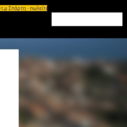
5τ.μ Σπάρτη - πωλείται τριάρι διαμέρισμα 91τ.μ Ζητ