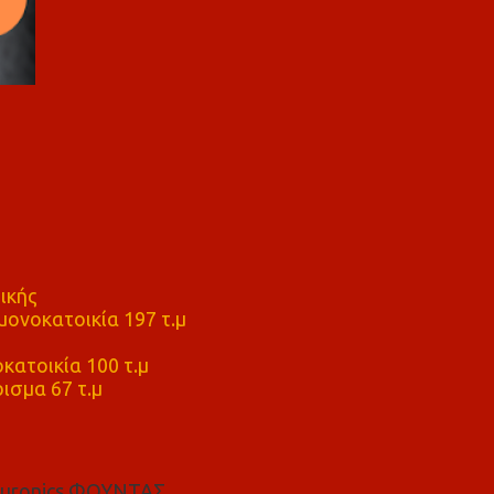
ικής
ονοκατοικία 197 τ.μ
μ
κατοικία 100 τ.μ
ισμα 67 τ.μ
euronics ΦΟΥΝΤΑΣ