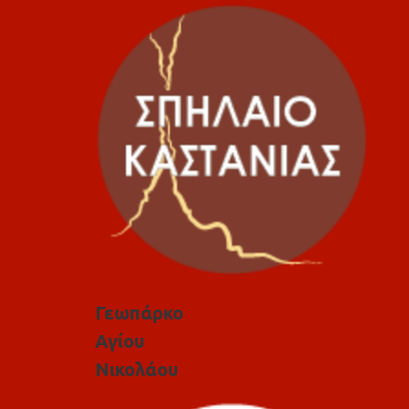
Γεωπάρκο
Αγίου
Νικολάου