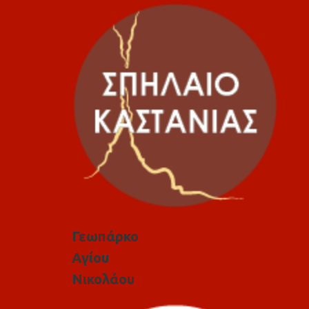
Γεωπάρκο
Αγίου
Νικολάου