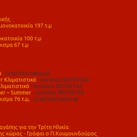
ικής
ονοκατοικία 197 τ.μ
μ
κατοικία 100 τ.μ
ισμα 67 τ.μ
μ
- Grad international
r Κλιματιστικό
- euronics ΦΟΥΝΤΑΣ
λιματιστικό
- euronics ΦΟΥΝΤΑΣ
er – Summer
- euronics ΦΟΥΝΤΑΣ
ισμα 76 τ.μ,
- Grad international
αγάπης για την Τρίτη Ηλικία
ης χώρας - Γράφει ο Π.Κουμουνδούρος