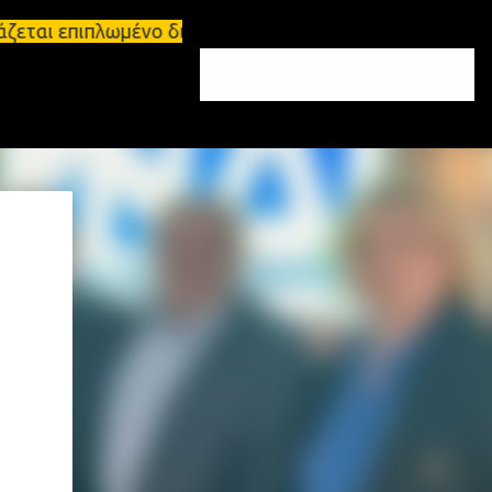
ζεται επιπλωμένο διαμέρισμα 65τ.μ Σπάρτη - πωλείτ