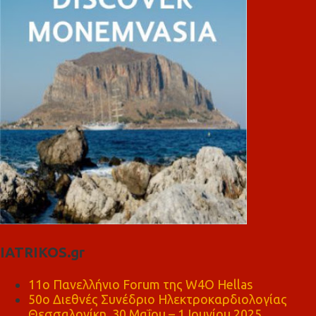
IATRIKOS.gr
11ο Πανελλήνιο Forum της W4O Hellas
50ο Διεθνές Συνέδριο Ηλεκτροκαρδιολογίας
Θεσσαλονίκη, 30 Μαΐου – 1 Ιουνίου 2025