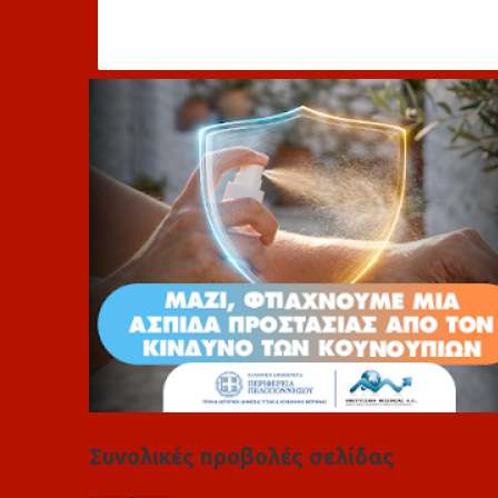
χ
ό
λ
ι
α
Συνολικές προβολές σελίδας