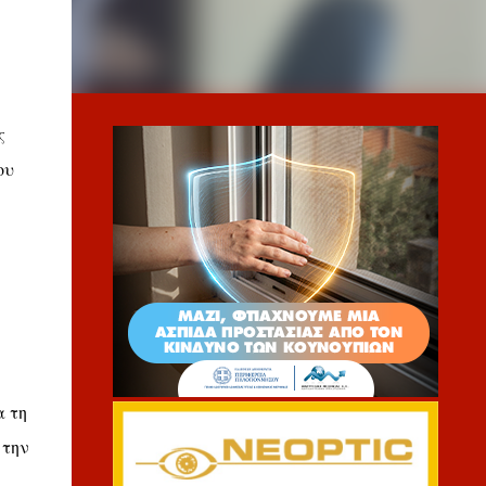
ς
ου
α τη
 την