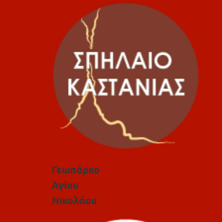
Γεωπάρκο
Αγίου
Νικολάου