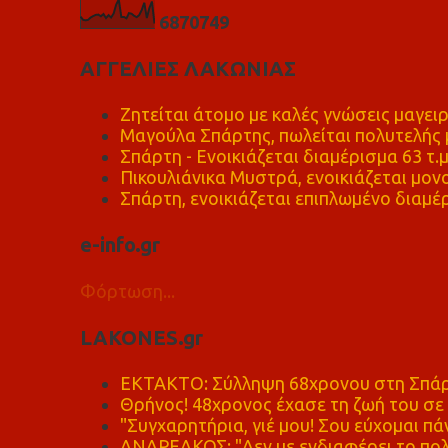
6
8
7
0
7
4
9
ΑΓΓΕΛΙΕΣ ΛΑΚΩΝΙΑΣ
Ζητείται άτομο με καλές γνώσεις μαγειρ
Μαγούλα Σπάρτης, πωλείται πολυτελής μ
Σπάρτη - Ενοικιάζεται διαμέρισμα 63 τ.
Πικουλιάνικα Μυστρά, ενοικιάζεται μονο
Σπάρτη, ενοικιάζεται επιπλωμένο διαμέρ
e-info.gr
Φόρτωση...
LAKONES.gr
ΕΚΤΑΚΤΟ: Σύλληψη 68χρονου στη Σπάρτ
Θρήνος! 48χρονος έχασε τη ζωή του σ
"Συγχαρητήρια, γιέ μου! Σου εύχομαι πάν
ΑΝΔΡΕΑΚΟΣ: "Δεν με ενδιαφέρει το πολι