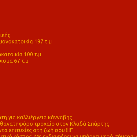
ικής
ονοκατοικία 197 τ.μ
μ
κατοικία 100 τ.μ
ισμα 67 τ.μ
η για καλλιέργεια κάνναβης
ε θανατηφόρο τροχαίο στον Κλαδά Σπάρτης
τα επιτυχίες στη ζωή σου !!!!"
τικό κόστος. Με ενδιαφέρει να υπάρχει νερό σήμερα, 