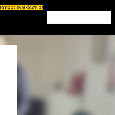
αση στη Σπάρτη Ενοικιάσεις διαμερισμάτων Σπάρτη κ