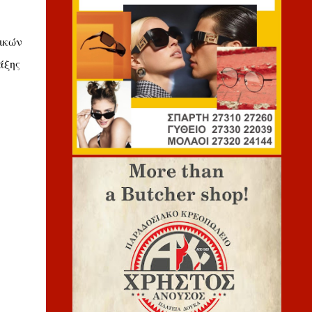
τικών
άξης