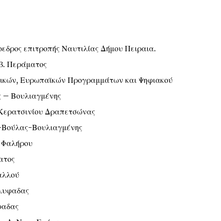
εδρος επιτροπής Ναυτιλίας Δήμου Πειραια.
β. Περάματος
μικών, Ευρωπαϊκών Προγραμμάτων και Ψηφιακού
ς – Βουλιαγμένης
 Κερατσινίου Δραπετσώνας
ς-Βούλας-Βουλιαγμένης
 Φαλήρου
ατος
αλλού
Γλυφαδας
φαδας