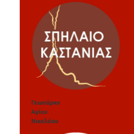
Γεωπάρκο
Αγίου
Νικολάου