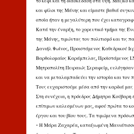
το κέφι και τη διασκέδαση στα ύψη. Μαζικό
και φίλοι της Μάνης και είμαστε βαθιά συγκι
οποία ήταν η μεγαλύτερη που έχει καταγραφε
Κατά την έναρξη, το χορευτικό τμήμα της Έν
της Μάνης, τιμώντας τον πολιτισμό και τις π
Δανιήλ Ψωίνος, Προιστάμενος Καθεδρικού Ιερ
Βαρθολομαίος Καράμπελας, Προϊστάμενος Ι.
Μητροπολίτη Πειραιώς Σεραφείμ, ευλόγησαν 
και να μεταλαμπαδεύει την ιστορία και τον πο
Τους ευχαριστούμε μέσα από την καρδιά μας γ
Στη συνέχεια, η πρόεδρος Δήμητρα Κούβαρη 
επίτιμων καλεσμένων μας, αφού πρώτα το κο
έργου και του βίου τους. Τα τιμώμενα πρόσω
• Η Μάρα Ζαχαρέα, καταξιωμένη Μανιάτισσα 