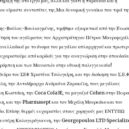
ήριξή της στο έργο μας, αλλά και γιατί η παρουσία και η
υ είμαστε συντοπίτες της.Μια δυναμική γυναίκα που τιμά τη
ς-Βούλας-Βουλιαγμένης, τιμήθηκε εξαιρετικά από την Ένωση
θέτηση του αγάλματος του Αρχιστράτηγου Πέτρου Μαυρομιχάλ
πανελλαδικά με το όνομα του μεγάλου οπλαρχηγού και πρωτε
ευχαριστούμε από καρδιάς για την αναγνώριση στην σπουδαία
τρόμπεη και των Μανιατών στην εθνική παλιγγενεσία!
ρο του ΣΕΦ Χριστίνα Τσιλιγκίρη, και την διοίκηση του Σ.Ε.Φ
λη, την Αντιδήμαρχο Ανδριάνα Ζαρακέλη, τους μεγάλους
ννη Κωστάκη, την Coca Cola3E, τα μαγαζιά Cohen στην Πειρα
κη, και την Pharmasept και τον Μιχάλη Μουρκάκο και τον
. Επίσης θερμές ευχαριστίες στους χορηγούς μας ΕΝΤΥΠΩ
 Λευτέρη Καλογερόγιαννη, την Georgopoulos LTD Specializ