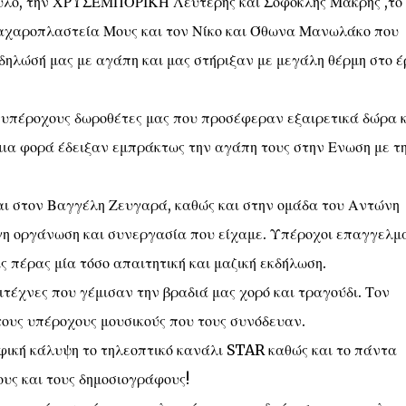
υλο, την ΧΡΥΣΕΜΠΟΡΙΚΗ Λευτέρης και Σοφοκλής Μακρής ,το
χαροπλαστεία Μους και τον Νίκο και Όθωνα Μανωλάκο που
ηλώσή μας με αγάπη και μας στήριξαν με μεγάλη θέρμη στο έ
 υπέροχους δωροθέτες μας που προσέφεραν εξαιρετικά δώρα 
μια φορά έδειξαν εμπράκτως την αγάπη τους στην Ενωση με τ
ι στον Βαγγέλη Ζευγαρά, καθώς και στην ομάδα του Αντώνη
γη οργάνωση και συνεργασία που είχαμε. Υπέροχοι επαγγελμ
 πέρας μία τόσο απαιτητική και μαζική εκδήλωση.
ιτέχνες που γέμισαν την βραδιά μας χορό και τραγούδι. Τον
τους υπέροχους μουσικούς που τους συνόδευαν.
φική κάλυψη το τηλεοπτικό κανάλι STAR καθώς και το πάντα
υς και τους δημοσιογράφους!