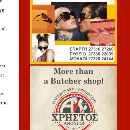
λά
 η
σιές
λει
ές.
ων
 του