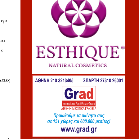
ργο
και
ην
ατίες