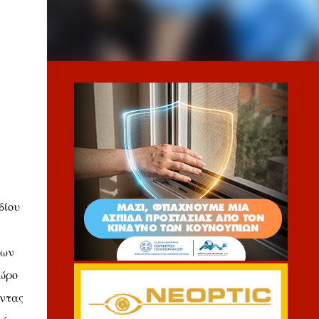
δίου
των
χώρο
οντας