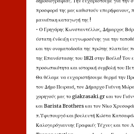
δημοσιογραφίας. Την ευχαριστούμε για την στ
προσφορά της μας καθιστούν υπερήφανους, πο
μανιάτικη καταγωγή της !
• Ο Γρηγόρης Κωνσταντέλλος, Δήμαρχος Βάρη
ύστατη ένδειξη ευγνωμοσύνης για την τοπο
και την ονοματοδοσία της πρώτης πλατείας 
της Επανάστασης του 1821 στην Βούλα! Τον 
προσωπικότητα και ιστορική συμβολή του Πε
Θα θέλαμε να ευχαριστήσουμε θερμά την Πρόεδ
τον Δήμο Πειραιά, τον Δήμαρχο Γιάννη Μώρα
χορηγούς μας το giakrasaki.gr και τον Γιά
και Barista Brothers και τον Νίκο Χρυσοφά
π.Υφυπουργό και βουλευτή Κώστα Κατσαφάδο
Καλογερόγιαννης Γραφικές Τέχνες και τον