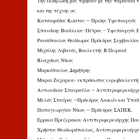
Την εκδήλωσή μας τίμησαν με την παρουσία το
και της τέχνης οι:
Κατσαφάδος Κώστας – Πρώην Υφυπουργός
Σπανάκης Βασίλειος-Πέτρος - Υφυπουργός 
Ρουσόπουλος Θεόδωρος Πρόεδρος Συμβουλίου
Μιχάλης Λιβανός, Βουλευτής Β Πειραιά
Βλαχάκος Νίκος
Μαρκόπουλος Δημήτρης
Μαρια Ζαχαρεα- εκπρόσωπος ευρωβουλευτή 
Αντωνάκου Σταυρούλα – Αντιπεριφερειάρχη
Μελάς Σταύρος –Πρόεδρος Λαικών και Υπαί
Παπαγεωργίου Νίκος – Πρόεδρος ΣΑΠΕΚ.
Ερρικα Πρεζερακου Αντιπεριφερειάρχης Παι
Χρήστος Θεοδωρόπουλος, Αντιπεριφερειάρχη