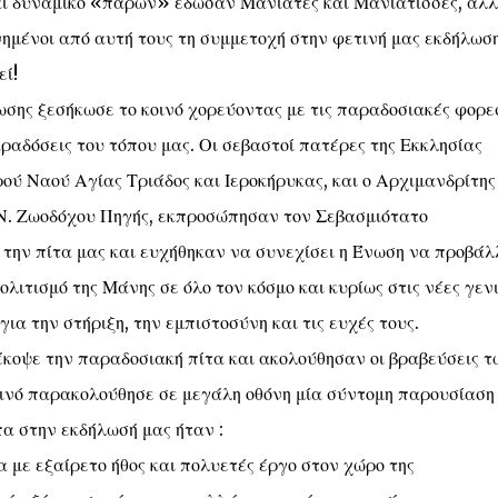
 και δυναμικό «παρών» έδωσαν Μανιάτες και Μανιάτισσες, αλ
νημένοι από αυτή τους τη συμμετοχή στην φετινή μας εκδήλωση
ί!
ωσης ξεσήκωσε το κοινό χορεύοντας με τις παραδοσιακές φορε
αραδόσεις του τόπου μας. Οι σεβαστοί πατέρες της Εκκλησίας
ού Ναού Αγίας Τριάδος και Ιεροκήρυκας, και ο Αρχιμανδρίτης
Ν. Ζωοδόχου Πηγής, εκπροσώπησαν τον Σεβασμιότατο
την πίτα μας και ευχήθηκαν να συνεχίσει η Ένωση να προβάλ
λιτισμό της Μάνης σε όλο τον κόσμο και κυρίως στις νέες γενι
ια την στήριξη, την εμπιστοσύνη και τις ευχές τους.
έκοψε την παραδοσιακή πίτα και ακολούθησαν οι βραβεύσεις τ
ινό παρακολούθησε σε μεγάλη οθόνη μία σύντομη παρουσίαση
πα στην εκδήλωσή μας ήταν :
με εξαίρετο ήθος και πολυετές έργο στον χώρο της