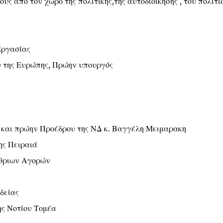
υς από τον χώρο της πολιτικής,της αυτοδιοίκησης , του πολιτι
Εργασίας
 της Ευρώπης, Πρώην υπουργός
και πρώην Προέδρου της ΝΔ κ. Βαγγέλη Μειμαρακη
ς Πειραιά
θριων Αγορών
δείας
ς Νοτίου Τομέα