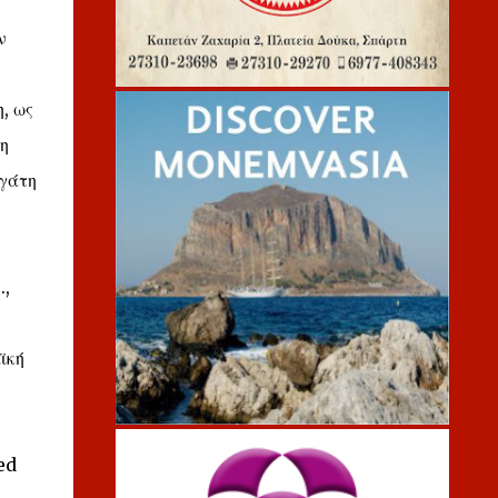
ν
, ως
η
ργάτη
.,
ϊκή
ed