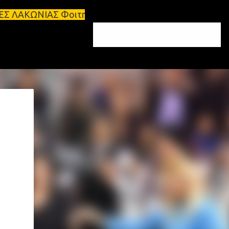
οιτητικά σπίτια προς ενοικίαση στη Σπάρτη Ενοικιά