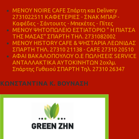
MENOY NOIRE CAFE Σπάρτη και Delivery
2731022511 ΚΑΦΕΤΕΡΙΕΣ - ΣΝΑΚ ΜΠΑΡ -
Καφέδες - Σάντουιτς - Μπεκέτες - Πίτες
ΜΕΝΟΥ ΨΗΤΟΠΩΛΕΙΟ ΕΣΤΙΑΤΟΡΙΟ " Η ΠΙΑΤΣΑ
ΤΗΣ ΜΑΣΑΣ" ΣΠΑΡΤΗ ΤΗΛ. 2731082002
ΜΕΝΟΥ HISTORY CAFE & ΨΗΣΤΑΡΙΑ ΛΕΩΝΙΔΑΣ
ΣΠΑΡΤΗ ΤΗΛ. 27310 21138 - CAFE 27310 20510
ΑΦΑΙ ΒΑΚΑΛΟΠΟΥΛΟΥ Ο.Ε ΠΩΛΗΣΕΙΣ SERVICE
ΑΝΤΑΛΛΑΚΤΙΚΑ ΑΥΤΟΚΙΝΗΤΩΝ 2οχλμ.
Σπάρτης Γυθειού ΣΠΑΡΤΗ Τηλ. 27310 26347
ΚΩΝΣΤΑΝΤΙΝΑ Κ. ΒΟΥΝΑΣΗ