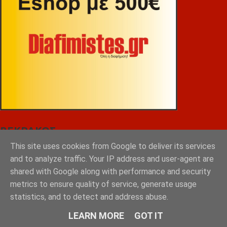
ΒΕΚΡΑΚΟΣ
This site uses cookies from Google to deliver its services
and to analyze traffic. Your IP address and user-agent are
shared with Google along with performance and security
metrics to ensure quality of service, generate usage
statistics, and to detect and address abuse.
LEARN MORE
GOT IT