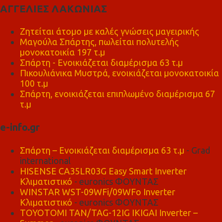
ΑΓΓΕΛΙΕΣ ΛΑΚΩΝΙΑΣ
Ζητείται άτομο με καλές γνώσεις μαγειρικής
Μαγούλα Σπάρτης, πωλείται πολυτελής
μονοκατοικία 197 τ.μ
Σπάρτη - Ενοικιάζεται διαμέρισμα 63 τ.μ
Πικουλιάνικα Μυστρά, ενοικιάζεται μονοκατοικία
100 τ.μ
Σπάρτη, ενοικιάζεται επιπλωμένο διαμέρισμα 67
τ.μ
e-info.gr
Σπάρτη – Ενοικιάζεται διαμέρισμα 63 τ.μ
- Grad
international
HISENSE CA35LR03G Easy Smart Inverter
Κλιματιστικό
- euronics ΦΟΥΝΤΑΣ
WINSTAR WST-09WFi/09WFo Inverter
Κλιματιστικό
- euronics ΦΟΥΝΤΑΣ
TOYOTOMI TAN/TAG-12IG IKIGAI Inverter –