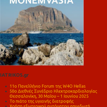
IATRIKOS.gr
11ο Πανελλήνιο Forum της W4O Hellas
50ο Διεθνές Συνέδριο Ηλεκτροκαρδιολογίας
Θεσσαλονίκη, 30 Μαΐου – 1 Ιουνίου 2025
Το πιάτο της υγιεινής διατροφής
Χρήση εξωτερικού αυτόματου απινιδωτή