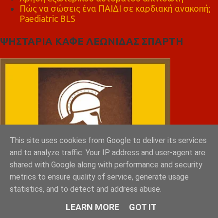
Πώς να σώσεις ένα ΠΑΙΔΙ σε καρδιακή ανακοπή;
Paediatric BLS
ΨΗΣΤΑΡΙΑ ΚΑΦΕ ΛΕΩΝΙΔΑΣ ΣΠΑΡΤΗ
This site uses cookies from Google to deliver its services
and to analyze traffic. Your IP address and user-agent are
shared with Google along with performance and security
metrics to ensure quality of service, generate usage
statistics, and to detect and address abuse.
LEARN MORE
GOT IT