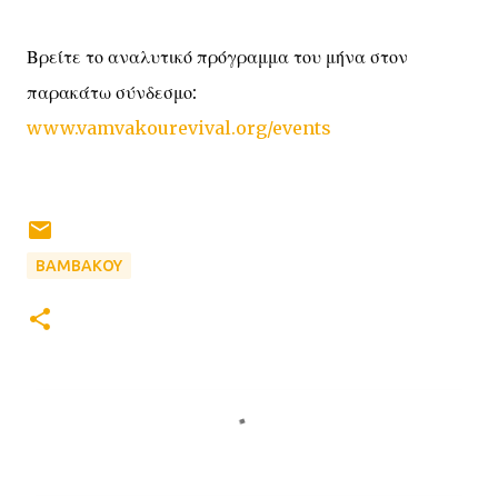
Βρείτε το αναλυτικό πρόγραμμα του μήνα στον
παρακάτω σύνδεσμο:
www.vamvakourevival.org/events
ΒΑΜΒΑΚΟΥ
Σ
χ
ό