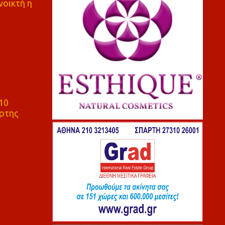
νοικτή η
10
ρτης