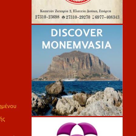
πημένου
ής