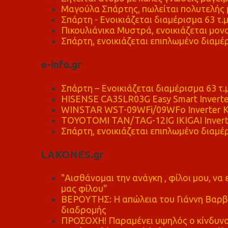
Μαγούλα Σπάρτης, πωλείται πολυτελής μ
Σπάρτη - Ενοικιάζεται διαμέρισμα 63 τ.
Πικουλιάνικα Μυστρά, ενοικιάζεται μονο
Σπάρτη, ενοικιάζεται επιπλωμένο διαμέρ
e-info.gr
Σπάρτη – Ενοικιάζεται διαμέρισμα 63 τ.
HISENSE CA35LR03G Easy Smart Inverte
WINSTAR WST-09WFi/09WFo Inverter Κ
TOYOTOMI TAN/TAG-12IG IKIGAI Invert
Σπάρτη, ενοικιάζεται επιπλωμένο διαμέρ
LAKONES.gr
"Αισθάνομαι την ανάγκη , φίλοι μου, ν
μας φίλου"
ΒΕΡΟΥΤΗΣ: Η απώλεια του Γιάννη Βαρβι
διαδρομής
ΠΡΟΣΟΧΗ! Παραμένει υψηλός ο κίνδυνο