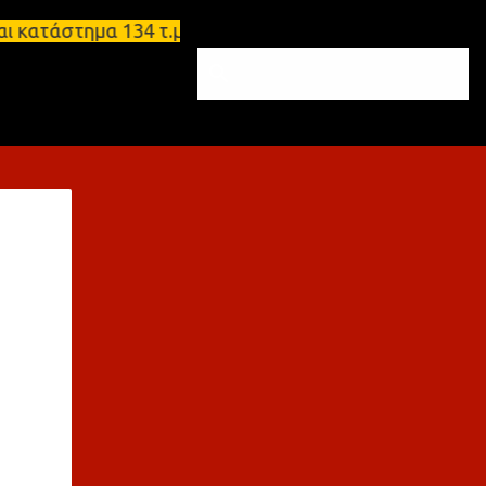
τημα 134 τ.μ, με υπόγειο 124τ.μ και πατάρι 48 τ.μ