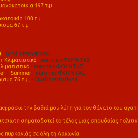
ονοκατοικία 197 τ.μ
μ
κατοικία 100 τ.μ
ισμα 67 τ.μ
μ
- Grad international
r Κλιματιστικό
- euronics ΦΟΥΝΤΑΣ
λιματιστικό
- euronics ΦΟΥΝΤΑΣ
er – Summer
- euronics ΦΟΥΝΤΑΣ
ισμα 76 τ.μ,
- Grad international
α εκφράσω την βαθιά μου λύπη για τον θάνατο του αγα
τσιώτη σηματοδοτεί το τέλος μιας σπουδαίας πολιτικ
ς πυρκαγιάς σε όλη τη Λακωνία