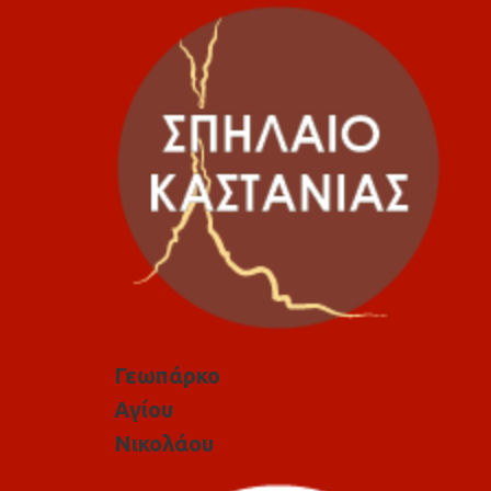
Γεωπάρκο
Αγίου
Νικολάου