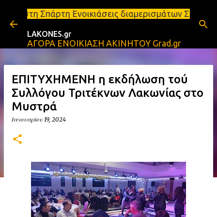
Μετάβαση στο κύριο περιεχόμενο
η Ενοικιάσεις διαμερισμάτων Σπάρτη και Λακωνία Σπ
LAKONES.gr
ΑΓΟΡΑ ΕΝΟΙΚΙΑΣΗ ΑΚΙΝΗΤΟΥ Grad.gr
ΕΠΙΤΥΧΗΜΕΝΗ η εκδήλωση τού
Συλλόγου Τριτέκνων Λακωνίας στο
Μυστρά
Ιανουαρίου 19, 2024