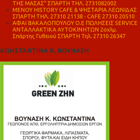
ΤΗΣ ΜΑΣΑΣ" ΣΠΑΡΤΗ ΤΗΛ. 2731082002
ΜΕΝΟΥ HISTORY CAFE & ΨΗΣΤΑΡΙΑ ΛΕΩΝΙΔΑΣ
ΣΠΑΡΤΗ ΤΗΛ. 27310 21138 - CAFE 27310 20510
ΑΦΑΙ ΒΑΚΑΛΟΠΟΥΛΟΥ Ο.Ε ΠΩΛΗΣΕΙΣ SERVICE
ΑΝΤΑΛΛΑΚΤΙΚΑ ΑΥΤΟΚΙΝΗΤΩΝ 2οχλμ.
Σπάρτης Γυθειού ΣΠΑΡΤΗ Τηλ. 27310 26347
ΚΩΝΣΤΑΝΤΙΝΑ Κ. ΒΟΥΝΑΣΗ