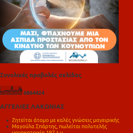
Συνολικές προβολές σελίδας
6
8
6
4
4
2
4
ΑΓΓΕΛΙΕΣ ΛΑΚΩΝΙΑΣ
Ζητείται άτομο με καλές γνώσεις μαγειρικής
Μαγούλα Σπάρτης, πωλείται πολυτελής
μονοκατοικία 197 τ.μ