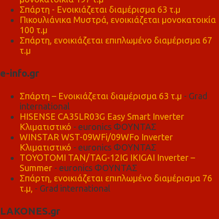
Σπάρτη - Ενοικιάζεται διαμέρισμα 63 τ.μ
Πικουλιάνικα Μυστρά, ενοικιάζεται μονοκατοικία
100 τ.μ
Σπάρτη, ενοικιάζεται επιπλωμένο διαμέρισμα 67
τ.μ
e-info.gr
Σπάρτη – Ενοικιάζεται διαμέρισμα 63 τ.μ
- Grad
international
HISENSE CA35LR03G Easy Smart Inverter
Κλιματιστικό
- euronics ΦΟΥΝΤΑΣ
WINSTAR WST-09WFi/09WFo Inverter
Κλιματιστικό
- euronics ΦΟΥΝΤΑΣ
TOYOTOMI TAN/TAG-12IG IKIGAI Inverter –
Summer
- euronics ΦΟΥΝΤΑΣ
Σπάρτη, ενοικιάζεται επιπλωμένο διαμέρισμα 76
τ.μ,
- Grad international
LAKONES.gr