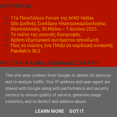
IATRIKOS.gr
11ο Πανελλήνιο Forum της W4O Hellas
50ο Διεθνές Συνέδριο Ηλεκτροκαρδιολογίας
Θεσσαλονίκη, 30 Μαΐου – 1 Ιουνίου 2025
Το πιάτο της υγιεινής διατροφής
Χρήση εξωτερικού αυτόματου απινιδωτή
Πώς να σώσεις ένα ΠΑΙΔΙ σε καρδιακή ανακοπή;
Paediatric BLS
ΨΗΣΤΑΡΙΑ ΚΑΦΕ ΛΕΩΝΙΔΑΣ ΣΠΑΡΤΗ
This site uses cookies from Google to deliver its services
and to analyze traffic. Your IP address and user-agent are
shared with Google along with performance and security
metrics to ensure quality of service, generate usage
statistics, and to detect and address abuse.
LEARN MORE
GOT IT