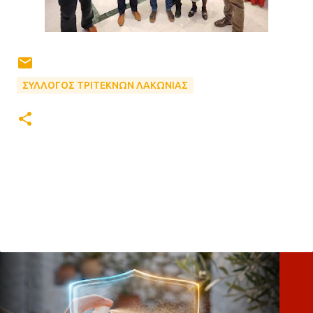
ΣΥΛΛΟΓΟΣ ΤΡΙΤΕΚΝΩΝ ΛΑΚΩΝΙΑΣ
Σ
χ
ό
λ
ι
α