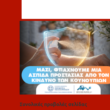
χ
ό
λ
ι
α
Συνολικές προβολές σελίδας