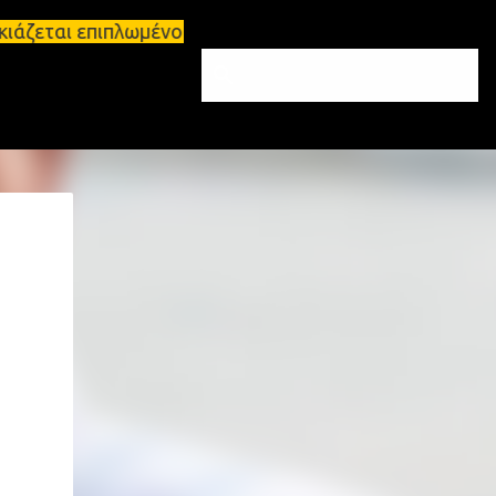
κιάζεται επιπλωμένο διαμέρισμα 65τ.μ Σπάρτη - πωλ