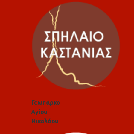
Γεωπάρκο
Αγίου
Νικολάου