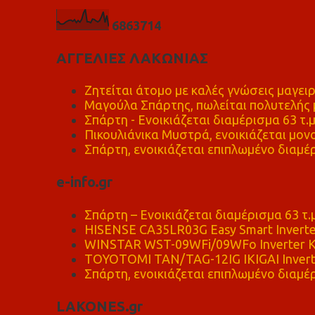
6
8
6
3
7
1
4
ΑΓΓΕΛΙΕΣ ΛΑΚΩΝΙΑΣ
Ζητείται άτομο με καλές γνώσεις μαγειρ
Μαγούλα Σπάρτης, πωλείται πολυτελής μ
Σπάρτη - Ενοικιάζεται διαμέρισμα 63 τ.
Πικουλιάνικα Μυστρά, ενοικιάζεται μονο
Σπάρτη, ενοικιάζεται επιπλωμένο διαμέρ
e-info.gr
Σπάρτη – Ενοικιάζεται διαμέρισμα 63 τ.
HISENSE CA35LR03G Easy Smart Inverte
WINSTAR WST-09WFi/09WFo Inverter Κ
TOYOTOMI TAN/TAG-12IG IKIGAI Invert
Σπάρτη, ενοικιάζεται επιπλωμένο διαμέρ
LAKONES.gr