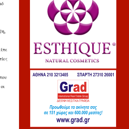
μό
ψη,
είπε
πίες
 του
οι