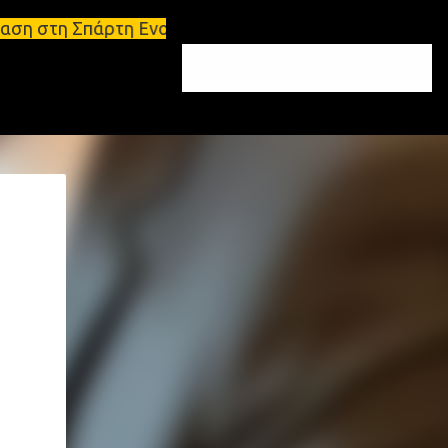
Ενοικιάσεις διαμερισμάτων Σπάρτη και Λακωνία Σπάρτ