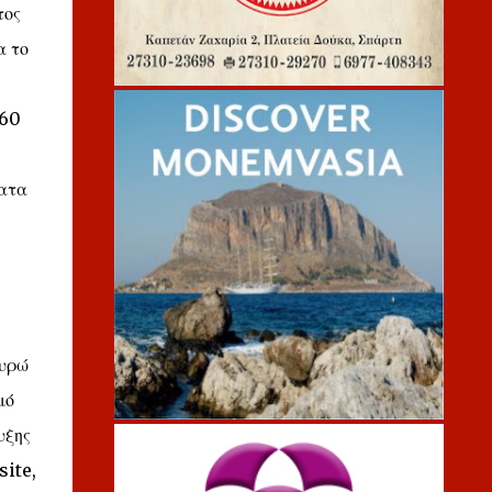
τος
α το
160
ματα
ευρώ
μό
υξης
site,