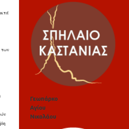
ικτά
η των
ι
Γεωπάρκο
Αγίου
τών
Νικολάου
ήδη