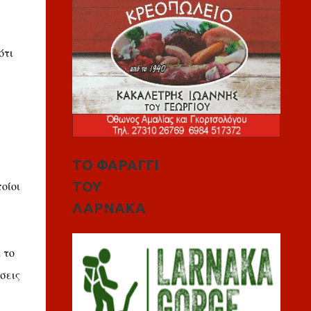
ότι
ΤΟ ΦΑΡΑΓΓΙ
ΤΟΥ
οίοι
ΛΑΡΝΑΚΑ
 το
σεις