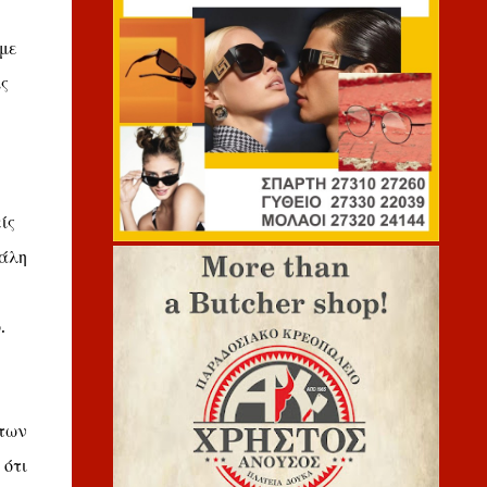
 με
ς
ίς
γάλη
.
 των
 ότι