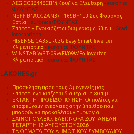
AEG CCB6446CBM Κουζίνα Ελεύθερη
- euronics
ΦΟΥΝΤΑΣ
NEFF B1ACC2AN3+T16SBF1L0 Σετ Φούρνος
Εστία
- euronics ΦΟΥΝΤΑΣ
Σπάρτη – Ενοικιάζεται διαμέρισμα 63 τ.μ
- Grad
international
HISENSE CA35LR03G Easy Smart Inverter
Κλιματιστικό
- euronics ΦΟΥΝΤΑΣ
WINSTAR WST-09WFi/09WFo Inverter
Κλιματιστικό
- euronics ΦΟΥΝΤΑΣ
LAKONES.gr
Πρόσκληση προς τους Ομογενείς μας
Σπάρτη, ενοικιάζεται διαμέρισμα 80 τ.μ
ΕΚΤΑΚΤΗ ΠΡΟΕΙΔΟΠΟΙΗΣΗ! Οι πολίτες να
αποφεύγουν ενέργειες στην ύπαιθρο που
μπορούν να προκαλέσουν πυρκαγιά
ΣΑΪΝΟΠΟΥΛΕΙΟ: ΕΛΕΩΝΟΡΑ ΖΟΥΓΑΝΕΛΗ
ΤΕΤΑΡΤΗ 12 ΑΥΓΟΥΣΤΟΥ 2026
ΤΑ ΘΕΜΑΤΑ ΤΟΥ ΔΗΜΟΤΙΚΟΥ ΣΥΜΒΟΥΛΙΟΥ