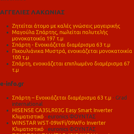
ΑΓΓΕΛΙΕΣ ΛΑΚΩΝΙΑΣ
Ζητείται άτομο με καλές γνώσεις μαγειρικής
Μαγούλα Σπάρτης, πωλείται πολυτελής
μονοκατοικία 197 τ.μ
Σπάρτη - Ενοικιάζεται διαμέρισμα 63 τ.μ
Πικουλιάνικα Μυστρά, ενοικιάζεται μονοκατοικία
100 τ.μ
Σπάρτη, ενοικιάζεται επιπλωμένο διαμέρισμα 67
τ.μ
e-info.gr
Σπάρτη – Ενοικιάζεται διαμέρισμα 63 τ.μ
- Grad
international
HISENSE CA35LR03G Easy Smart Inverter
Κλιματιστικό
- euronics ΦΟΥΝΤΑΣ
WINSTAR WST-09WFi/09WFo Inverter
Κλιματιστικό
- euronics ΦΟΥΝΤΑΣ