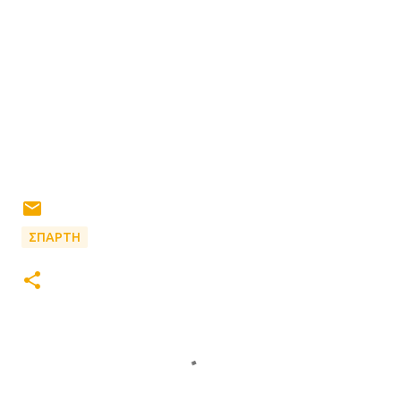
ΣΠΑΡΤΗ
Σ
χ