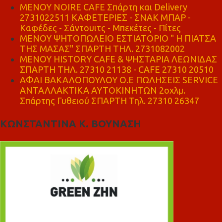
MENOY NOIRE CAFE Σπάρτη και Delivery
2731022511 ΚΑΦΕΤΕΡΙΕΣ - ΣΝΑΚ ΜΠΑΡ -
Καφέδες - Σάντουιτς - Μπεκέτες - Πίτες
ΜΕΝΟΥ ΨΗΤΟΠΩΛΕΙΟ ΕΣΤΙΑΤΟΡΙΟ " Η ΠΙΑΤΣΑ
ΤΗΣ ΜΑΣΑΣ" ΣΠΑΡΤΗ ΤΗΛ. 2731082002
ΜΕΝΟΥ HISTORY CAFE & ΨΗΣΤΑΡΙΑ ΛΕΩΝΙΔΑΣ
ΣΠΑΡΤΗ ΤΗΛ. 27310 21138 - CAFE 27310 20510
ΑΦΑΙ ΒΑΚΑΛΟΠΟΥΛΟΥ Ο.Ε ΠΩΛΗΣΕΙΣ SERVICE
ΑΝΤΑΛΛΑΚΤΙΚΑ ΑΥΤΟΚΙΝΗΤΩΝ 2οχλμ.
Σπάρτης Γυθειού ΣΠΑΡΤΗ Τηλ. 27310 26347
ΚΩΝΣΤΑΝΤΙΝΑ Κ. ΒΟΥΝΑΣΗ