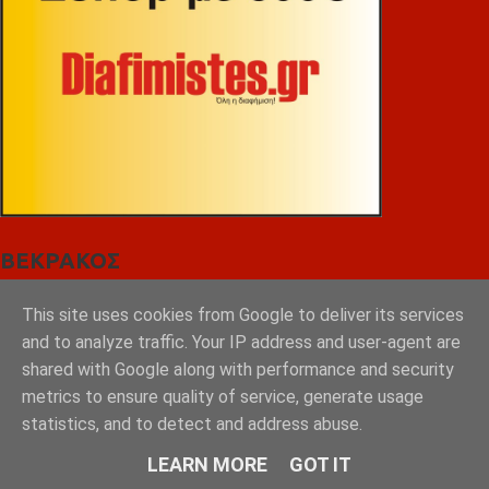
ΒΕΚΡΑΚΟΣ
This site uses cookies from Google to deliver its services
and to analyze traffic. Your IP address and user-agent are
shared with Google along with performance and security
metrics to ensure quality of service, generate usage
statistics, and to detect and address abuse.
LEARN MORE
GOT IT