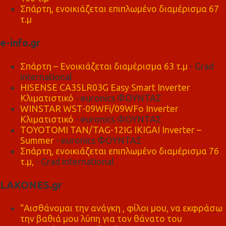
Σπάρτη, ενοικιάζεται επιπλωμένο διαμέρισμα 67
τ.μ
e-info.gr
Σπάρτη – Ενοικιάζεται διαμέρισμα 63 τ.μ
- Grad
international
HISENSE CA35LR03G Easy Smart Inverter
Κλιματιστικό
- euronics ΦΟΥΝΤΑΣ
WINSTAR WST-09WFi/09WFo Inverter
Κλιματιστικό
- euronics ΦΟΥΝΤΑΣ
TOYOTOMI TAN/TAG-12IG IKIGAI Inverter –
Summer
- euronics ΦΟΥΝΤΑΣ
Σπάρτη, ενοικιάζεται επιπλωμένο διαμέρισμα 76
τ.μ,
- Grad international
LAKONES.gr
"Αισθάνομαι την ανάγκη , φίλοι μου, να εκφράσω
την βαθιά μου λύπη για τον θάνατο του