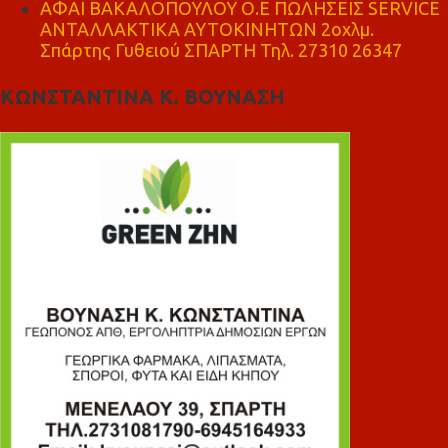
ΑΦΑΙ ΒΑΚΑΛΟΠΟΥΛΟΥ Ο.Ε ΠΩΛΗΣΕΙΣ SERVICE
ΑΝΤΑΛΛΑΚΤΙΚΑ ΑΥΤΟΚΙΝΗΤΩΝ 2οχλμ.
Σπάρτης Γυθειού ΣΠΑΡΤΗ Τηλ. 27310 26347
ΚΩΝΣΤΑΝΤΙΝΑ Κ. ΒΟΥΝΑΣΗ