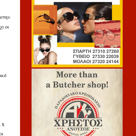
 στην
ι οι
ικό
 η
οι