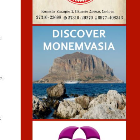
ε
υς
ς