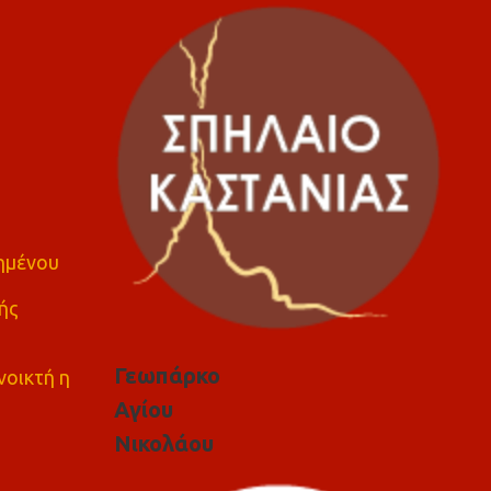
πημένου
ής
Γεωπάρκο
νοικτή η
Αγίου
Νικολάου