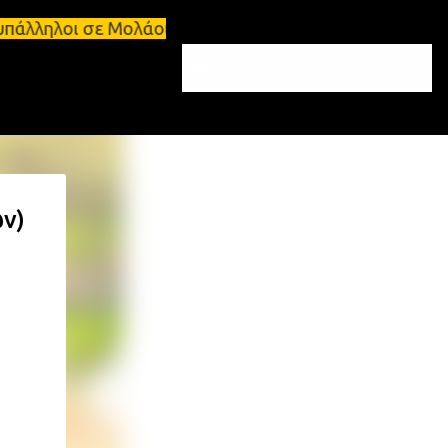
νται υπάλληλοι σε Μολάους και Μονεμβάσια Σπάρτη, 
ν)