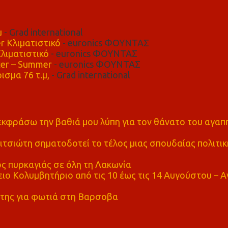
μ
- Grad international
r Κλιματιστικό
- euronics ΦΟΥΝΤΑΣ
λιματιστικό
- euronics ΦΟΥΝΤΑΣ
er – Summer
- euronics ΦΟΥΝΤΑΣ
ισμα 76 τ.μ,
- Grad international
α εκφράσω την βαθιά μου λύπη για τον θάνατο του αγα
τσιώτη σηματοδοτεί το τέλος μιας σπουδαίας πολιτικ
ς πυρκαγιάς σε όλη τη Λακωνία
ο Κολυμβητήριο από τις 10 έως τις 14 Αυγούστου – Α
της για φωτιά στη Βαρσοβα