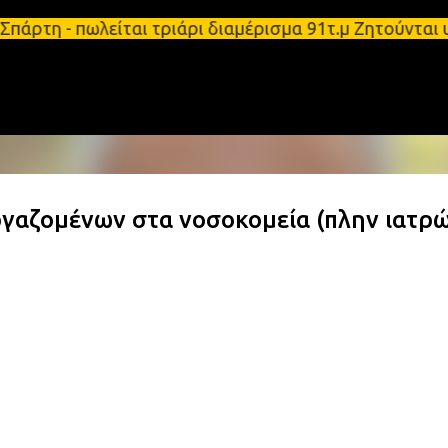
Μετάβαση στο κύριο περιεχόμενο
.μ Σπάρτη - πωλείται τριάρι διαμέρισμα 91τ.μ Ζητού
αζομένων στα νοσοκομεία (πλην ιατρώ