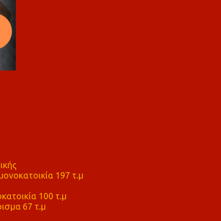
ικής
ονοκατοικία 197 τ.μ
μ
κατοικία 100 τ.μ
ισμα 67 τ.μ