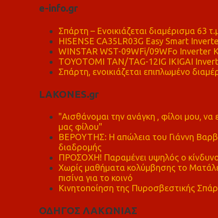
e-info.gr
Σπάρτη – Ενοικιάζεται διαμέρισμα 63 τ.
HISENSE CA35LR03G Easy Smart Inverte
WINSTAR WST-09WFi/09WFo Inverter Κ
TOYOTOMI TAN/TAG-12IG IKIGAI Invert
Σπάρτη, ενοικιάζεται επιπλωμένο διαμέρ
LAKONES.gr
"Αισθάνομαι την ανάγκη , φίλοι μου, ν
μας φίλου"
ΒΕΡΟΥΤΗΣ: Η απώλεια του Γιάννη Βαρβι
διαδρομής
ΠΡΟΣΟΧΗ! Παραμένει υψηλός ο κίνδυνο
Χωρίς μαθήματα κολύμβησης το Ματάλει
πισίνα για το κοινό
Κινητοποίηση της Πυροσβεστικής Σπάρ
ΟΔΗΓΟΣ ΛΑΚΩΝΙΑΣ