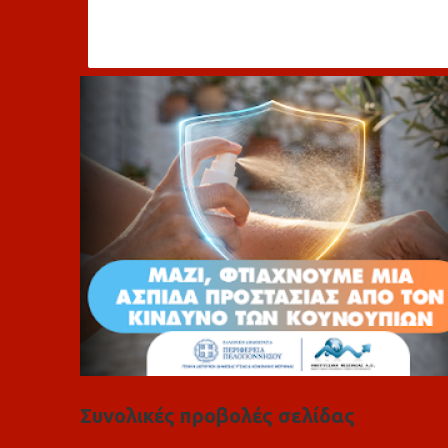
χ
ό
λ
ι
α
Συνολικές προβολές σελίδας