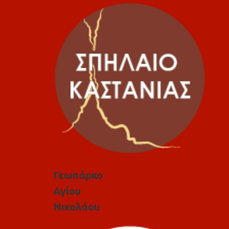
Γεωπάρκο
Αγίου
Νικολάου