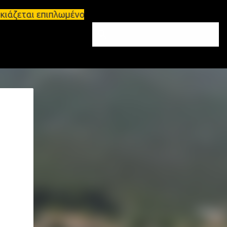
ιάζεται επιπλωμένο διαμέρισμα 65τ.μ Σπάρτη - πωλε