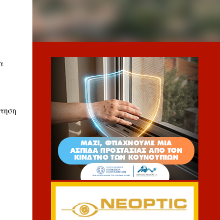
α
τηση