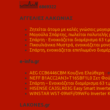
6
8
6
9
3
2
2
ΑΓΓΕΛΙΕΣ ΛΑΚΩΝΙΑΣ
Ζητείται άτομο με καλές γνώσεις μαγειρ
Μαγούλα Σπάρτης, πωλείται πολυτελής μ
Σπάρτη - Ενοικιάζεται διαμέρισμα 63 τ.
Πικουλιάνικα Μυστρά, ενοικιάζεται μονο
Σπάρτη, ενοικιάζεται επιπλωμένο διαμέρ
e-info.gr
AEG CCB6446CBM Κουζίνα Ελεύθερη
- 
NEFF B1ACC2AN3+T16SBF1L0 Σετ Φού
Σπάρτη – Ενοικιάζεται διαμέρισμα 63 τ.
HISENSE CA35LR03G Easy Smart Inverte
WINSTAR WST-09WFi/09WFo Inverter Κ
LAKONES.gr