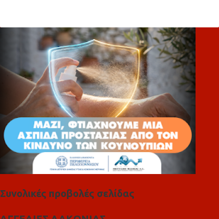
ό
λ
ι
α
Συνολικές προβολές σελίδας
ΑΓΓΕΛΙΕΣ ΛΑΚΩΝΙΑΣ