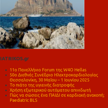
IATRIKOS.gr
11ο Πανελλήνιο Forum της W4O Hellas
50ο Διεθνές Συνέδριο Ηλεκτροκαρδιολογίας
Θεσσαλονίκη, 30 Μαΐου – 1 Ιουνίου 2025
Το πιάτο της υγιεινής διατροφής
Χρήση εξωτερικού αυτόματου απινιδωτή
Πώς να σώσεις ένα ΠΑΙΔΙ σε καρδιακή ανακοπή;
Paediatric BLS