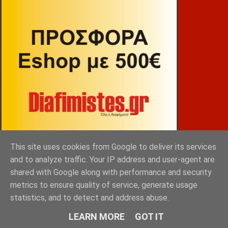
This site uses cookies from Google to deliver its services
and to analyze traffic. Your IP address and user-agent are
shared with Google along with performance and security
metrics to ensure quality of service, generate usage
ΒΕΚΡΑΚΟΣ
statistics, and to detect and address abuse.
LEARN MORE
GOT IT