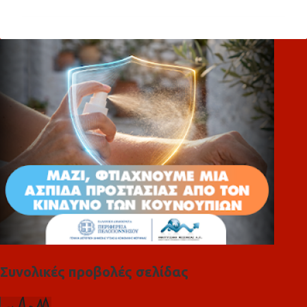
ό
λ
ι
α
Συνολικές προβολές σελίδας