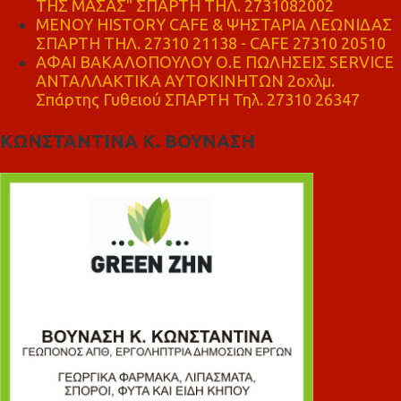
ΤΗΣ ΜΑΣΑΣ" ΣΠΑΡΤΗ ΤΗΛ. 2731082002
ΜΕΝΟΥ HISTORY CAFE & ΨΗΣΤΑΡΙΑ ΛΕΩΝΙΔΑΣ
ΣΠΑΡΤΗ ΤΗΛ. 27310 21138 - CAFE 27310 20510
ΑΦΑΙ ΒΑΚΑΛΟΠΟΥΛΟΥ Ο.Ε ΠΩΛΗΣΕΙΣ SERVICE
ΑΝΤΑΛΛΑΚΤΙΚΑ ΑΥΤΟΚΙΝΗΤΩΝ 2οχλμ.
Σπάρτης Γυθειού ΣΠΑΡΤΗ Τηλ. 27310 26347
ΚΩΝΣΤΑΝΤΙΝΑ Κ. ΒΟΥΝΑΣΗ