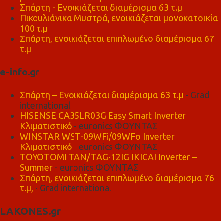
Σπάρτη - Ενοικιάζεται διαμέρισμα 63 τ.μ
Πικουλιάνικα Μυστρά, ενοικιάζεται μονοκατοικία
100 τ.μ
Σπάρτη, ενοικιάζεται επιπλωμένο διαμέρισμα 67
τ.μ
e-info.gr
Σπάρτη – Ενοικιάζεται διαμέρισμα 63 τ.μ
- Grad
international
HISENSE CA35LR03G Easy Smart Inverter
Κλιματιστικό
- euronics ΦΟΥΝΤΑΣ
WINSTAR WST-09WFi/09WFo Inverter
Κλιματιστικό
- euronics ΦΟΥΝΤΑΣ
TOYOTOMI TAN/TAG-12IG IKIGAI Inverter –
Summer
- euronics ΦΟΥΝΤΑΣ
Σπάρτη, ενοικιάζεται επιπλωμένο διαμέρισμα 76
τ.μ,
- Grad international
LAKONES.gr