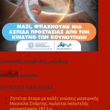
Συνολικές προβολές σελίδας
6
8
6
3
3
9
8
ΑΓΓΕΛΙΕΣ ΛΑΚΩΝΙΑΣ
Ζητείται άτομο με καλές γνώσεις μαγειρικής
Μαγούλα Σπάρτης, πωλείται πολυτελής
μονοκατοικία 197 τ.μ