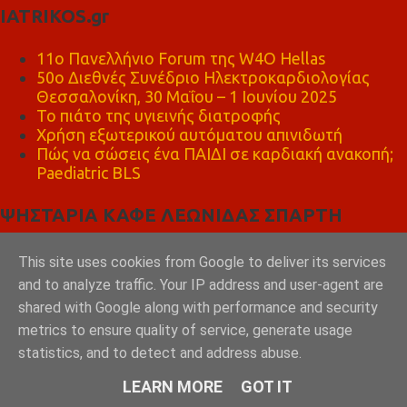
IATRIKOS.gr
11ο Πανελλήνιο Forum της W4O Hellas
50ο Διεθνές Συνέδριο Ηλεκτροκαρδιολογίας
Θεσσαλονίκη, 30 Μαΐου – 1 Ιουνίου 2025
Το πιάτο της υγιεινής διατροφής
Χρήση εξωτερικού αυτόματου απινιδωτή
Πώς να σώσεις ένα ΠΑΙΔΙ σε καρδιακή ανακοπή;
Paediatric BLS
ΨΗΣΤΑΡΙΑ ΚΑΦΕ ΛΕΩΝΙΔΑΣ ΣΠΑΡΤΗ
This site uses cookies from Google to deliver its services
and to analyze traffic. Your IP address and user-agent are
shared with Google along with performance and security
metrics to ensure quality of service, generate usage
statistics, and to detect and address abuse.
LEARN MORE
GOT IT