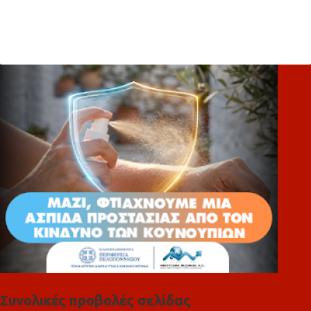
Σ
χ
ό
λ
ι
α
Συνολικές προβολές σελίδας