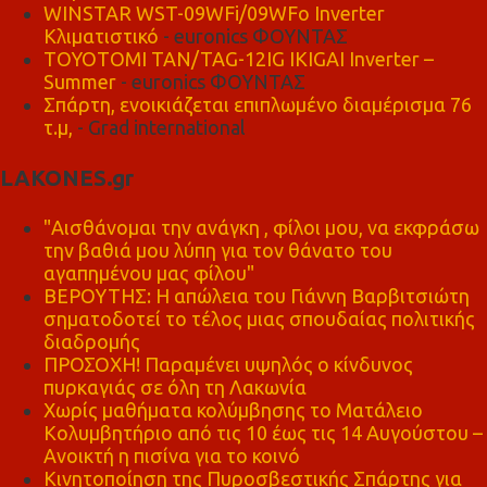
WINSTAR WST-09WFi/09WFo Inverter
Κλιματιστικό
- euronics ΦΟΥΝΤΑΣ
TOYOTOMI TAN/TAG-12IG IKIGAI Inverter –
Summer
- euronics ΦΟΥΝΤΑΣ
Σπάρτη, ενοικιάζεται επιπλωμένο διαμέρισμα 76
τ.μ,
- Grad international
LAKONES.gr
"Αισθάνομαι την ανάγκη , φίλοι μου, να εκφράσω
την βαθιά μου λύπη για τον θάνατο του
αγαπημένου μας φίλου"
ΒΕΡΟΥΤΗΣ: Η απώλεια του Γιάννη Βαρβιτσιώτη
σηματοδοτεί το τέλος μιας σπουδαίας πολιτικής
διαδρομής
ΠΡΟΣΟΧΗ! Παραμένει υψηλός ο κίνδυνος
πυρκαγιάς σε όλη τη Λακωνία
Χωρίς μαθήματα κολύμβησης το Ματάλειο
Κολυμβητήριο από τις 10 έως τις 14 Αυγούστου –
Ανοικτή η πισίνα για το κοινό
Κινητοποίηση της Πυροσβεστικής Σπάρτης για