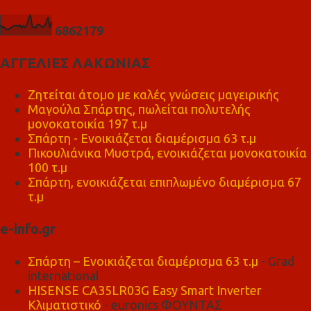
6
8
6
2
1
7
9
ΑΓΓΕΛΙΕΣ ΛΑΚΩΝΙΑΣ
Ζητείται άτομο με καλές γνώσεις μαγειρικής
Μαγούλα Σπάρτης, πωλείται πολυτελής
μονοκατοικία 197 τ.μ
Σπάρτη - Ενοικιάζεται διαμέρισμα 63 τ.μ
Πικουλιάνικα Μυστρά, ενοικιάζεται μονοκατοικία
100 τ.μ
Σπάρτη, ενοικιάζεται επιπλωμένο διαμέρισμα 67
τ.μ
e-info.gr
Σπάρτη – Ενοικιάζεται διαμέρισμα 63 τ.μ
- Grad
international
HISENSE CA35LR03G Easy Smart Inverter
Κλιματιστικό
- euronics ΦΟΥΝΤΑΣ