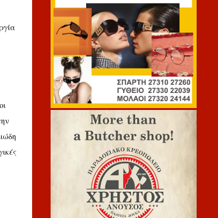
ργία
οι
την
λιώδη
γικές