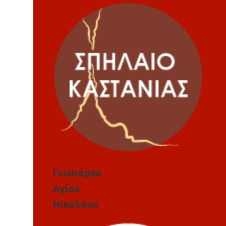
Γεωπάρκο
Αγίου
Νικολάου