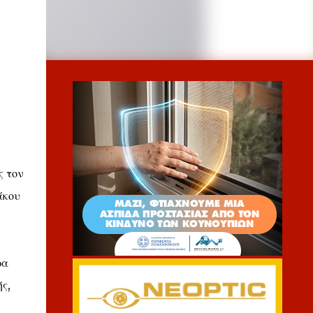
ς τον
άκου
ρα
ς,