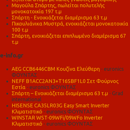
Μαγούλα Σπάρτης, πωλείται πολυτελής
μονοκατοικία 197 τ.μ
Σπάρτη - Ενοικιάζεται διαμέρισμα 63 τ.μ
Πικουλιάνικα Μυστρά, ενοικιάζεται μονοκατοικία
100 τ.μ
Σπάρτη, ενοικιάζεται επιπλωμένο διαμέρισμα 67
τ.μ
e-info.gr
AEG CCB6446CBM Κουζίνα Ελεύθερη
- euronics
ΦΟΥΝΤΑΣ
NEFF B1ACC2AN3+T16SBF1L0 Σετ Φούρνος
Εστία
- euronics ΦΟΥΝΤΑΣ
Σπάρτη – Ενοικιάζεται διαμέρισμα 63 τ.μ
- Grad
international
HISENSE CA35LR03G Easy Smart Inverter
Κλιματιστικό
- euronics ΦΟΥΝΤΑΣ
WINSTAR WST-09WFi/09WFo Inverter
Κλιματιστικό
- euronics ΦΟΥΝΤΑΣ