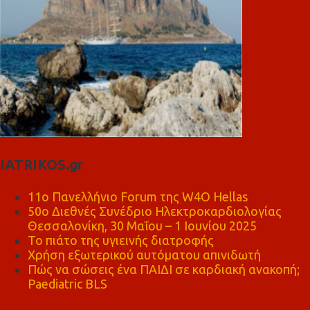
IATRIKOS.gr
11ο Πανελλήνιο Forum της W4O Hellas
50ο Διεθνές Συνέδριο Ηλεκτροκαρδιολογίας
Θεσσαλονίκη, 30 Μαΐου – 1 Ιουνίου 2025
Το πιάτο της υγιεινής διατροφής
Χρήση εξωτερικού αυτόματου απινιδωτή
Πώς να σώσεις ένα ΠΑΙΔΙ σε καρδιακή ανακοπή;
Paediatric BLS