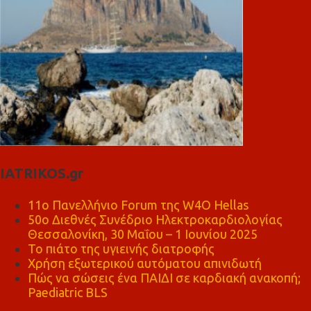
IATRIKOS.gr
11ο Πανελλήνιο Forum της W4O Hellas
50ο Διεθνές Συνέδριο Ηλεκτροκαρδιολογίας
Θεσσαλονίκη, 30 Μαΐου – 1 Ιουνίου 2025
Το πιάτο της υγιεινής διατροφής
Χρήση εξωτερικού αυτόματου απινιδωτή
Πώς να σώσεις ένα ΠΑΙΔΙ σε καρδιακή ανακοπή;
Paediatric BLS