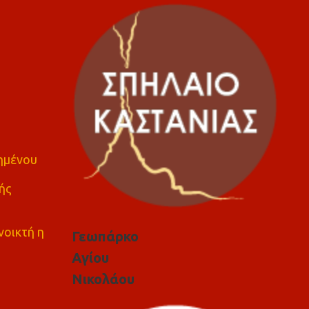
πημένου
ής
νοικτή η
Γεωπάρκο
Αγίου
Νικολάου