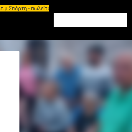
5τ.μ Σπάρτη - πωλείται τριάρι διαμέρισμα 91τ.μ Ζητ