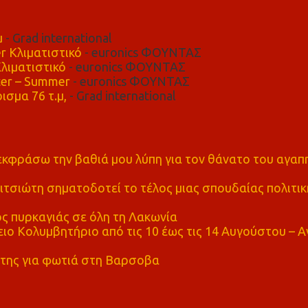
μ
- Grad international
r Κλιματιστικό
- euronics ΦΟΥΝΤΑΣ
λιματιστικό
- euronics ΦΟΥΝΤΑΣ
er – Summer
- euronics ΦΟΥΝΤΑΣ
ισμα 76 τ.μ,
- Grad international
α εκφράσω την βαθιά μου λύπη για τον θάνατο του αγα
τσιώτη σηματοδοτεί το τέλος μιας σπουδαίας πολιτικ
ς πυρκαγιάς σε όλη τη Λακωνία
ο Κολυμβητήριο από τις 10 έως τις 14 Αυγούστου – Α
της για φωτιά στη Βαρσοβα