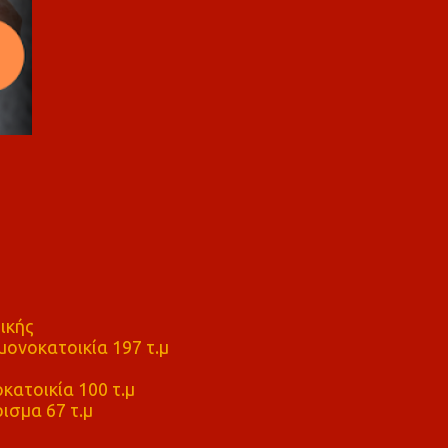
ικής
ονοκατοικία 197 τ.μ
μ
κατοικία 100 τ.μ
ισμα 67 τ.μ