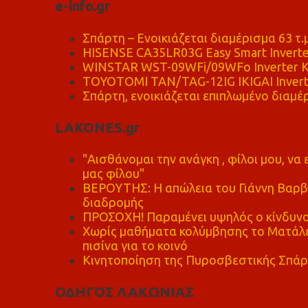
e-info.gr
Σπάρτη – Ενοικιάζεται διαμέρισμα 63 τ.
HISENSE CA35LR03G Easy Smart Inverte
WINSTAR WST-09WFi/09WFo Inverter Κ
TOYOTOMI TAN/TAG-12IG IKIGAI Invert
Σπάρτη, ενοικιάζεται επιπλωμένο διαμέρ
LAKONES.gr
"Αισθάνομαι την ανάγκη , φίλοι μου, ν
μας φίλου"
ΒΕΡΟΥΤΗΣ: Η απώλεια του Γιάννη Βαρβι
διαδρομής
ΠΡΟΣΟΧΗ! Παραμένει υψηλός ο κίνδυνο
Χωρίς μαθήματα κολύμβησης το Ματάλει
πισίνα για το κοινό
Κινητοποίηση της Πυροσβεστικής Σπάρ
ΟΔΗΓΟΣ ΛΑΚΩΝΙΑΣ